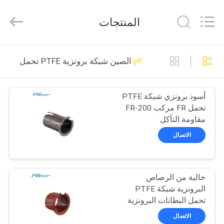
Jiashan
PVB
Sliding
المنتجات
Bearing
Co.,Ltd.
All
Rights
Reserved.
المنزل
10
الصين شبكة برونزية PTFE تحمل
تحمل البرونز الصلب
المنتجات
أسود برونزي شبكة PTFE
تحمل FR مركب FR-200
فيديوهات
مقاومة التآكل
الاتصال
برنامج
10
VR
واضعة الجرافيت
خالية من الرصاص
البرونزية شبكة PTFE
حولنا
البرونزية
تحمل البطانات البرونزية
ذات حواف التشحيم الذاتي
الاتصال