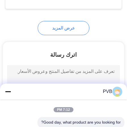
جولة
في
المصنع
10
عرض المزيد
مراقبة
ملفوفة تحمل البرونز
الجودة
اترك رسالة
اتصل
بنا
14
PVB
أخبار
PTFE اصطف البطانة
7:12 PM
القضايا
Good day, what product are you looking for?