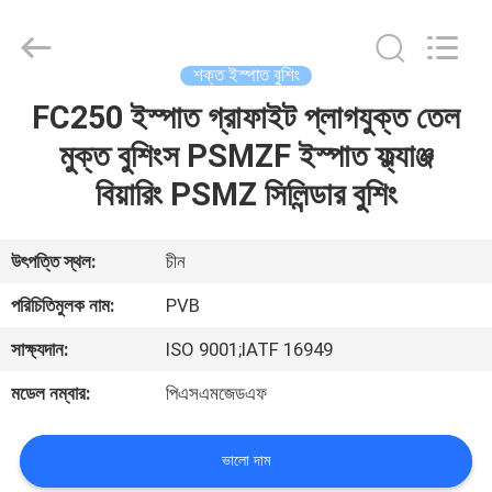
Jiashan
PVB
Sliding
Bearing
Co.,Ltd.
শক্ত ইস্পাত বুশিং
All
Rights
Reserved.
FC250 ইস্পাত গ্রাফাইট প্লাগযুক্ত তেল
বাড়ি
মুক্ত বুশিংস PSMZF ইস্পাত ফ্ল্যাঞ্জ
পণ্য
বিয়ারিং PSMZ সিলিন্ডার বুশিং
ভিডিও
উৎপত্তি স্থল:
চীন
পরিচিতিমুলক নাম:
PVB
ভিআর
সাক্ষ্যদান:
ISO 9001;IATF 16949
শো
মডেল নম্বার:
পিএসএমজেডএফ
আমাদের
ভালো দাম
সম্বন্ধে