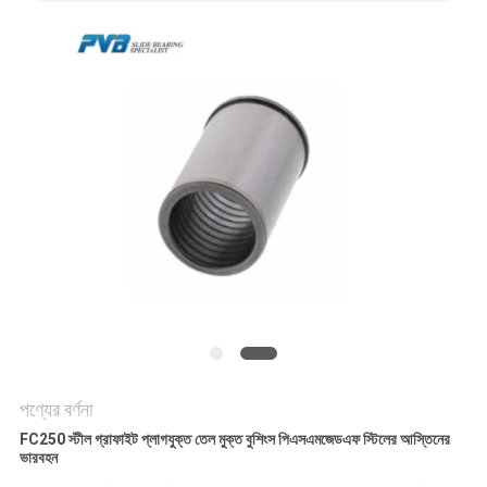
কারখানা
পরিদর্শন
গুণমান
নিয়ন্ত্রণ
আমাদের
সাথে
যোগাযোগ
পণ্যের বর্ণনা
খবর
FC250 স্টীল গ্রাফাইট প্লাগযুক্ত তেল মুক্ত বুশিংস পিএসএমজেডএফ স্টিলের আস্তিনের
ভারবহন