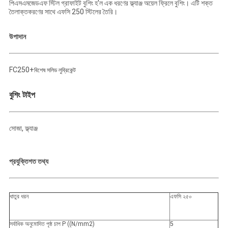
মামলা
পিএসএমজেডএফ স্টিল গ্রাফাইট বুশিং হ'ল এক ধরণের ফ্ল্যাঞ্জ অয়েল ফ্রিলে বুশিং। এটি শক্ত
তৈলাক্তকরণের সাথে এফসি 250 স্টিলের তৈরি।
সাইট
উপাদান
ম্যাপ
FC250+
বিশেষ সলিড লুব্রিকেন্ট
PRIVACY
বুশিং টাইপ
POLICY
সোজা, ফ্ল্যাঞ্জ
প্রযুক্তিগত তথ্য
ধাতুর ধরন
এফসি ২৫০
সর্বাধিক অনুমোদিত পৃষ্ঠ চাপ P ((N/mm2)
5