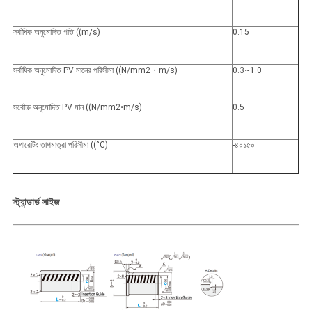
সর্বাধিক অনুমোদিত গতি ((m/s)
0.15
সর্বাধিক অনুমোদিত PV মানের পরিসীমা ((N/mm2・m/s)
0.3~1.0
সর্বোচ্চ অনুমোদিত PV মান ((N/mm2•m/s)
0.5
অপারেটিং তাপমাত্রা পরিসীমা ((°C)
-৪০১৫০
স্ট্যান্ডার্ড সাইজ