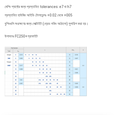
মেশিং শ্যাফ্টের জন্য প্রস্তাবিত tolerances: e7 বা h7
প্রস্তাবিত হাউজিং আইডি টোলারেন্সঃ +0.02 থেকে +005
বুশিংগুলি সংরক্ষণের জন্য লোক্টাইট (থ্রেড লকিং আঠালো) সুপারিশ করা হয়।
উপাদানঃ FC250+গ্রাফাইট