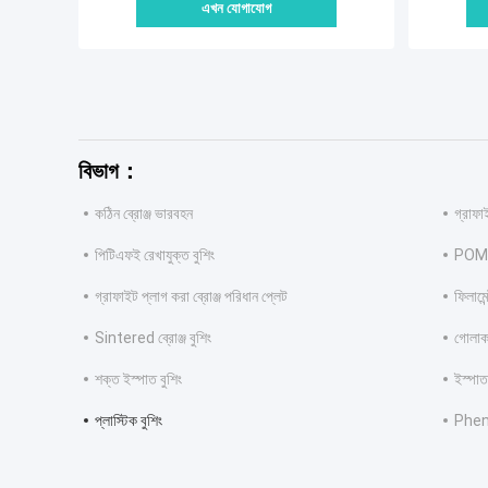
এখন যোগাযোগ
বিভাগ：
কঠিন ব্রোঞ্জ ভারবহন
গ্রাফাই
পিটিএফই রেখাযুক্ত বুশিং
POM ব
গ্রাফাইট প্লাগ করা ব্রোঞ্জ পরিধান প্লেট
ফিলামে
Sintered ব্রোঞ্জ বুশিং
গোলাকা
শক্ত ইস্পাত বুশিং
ইস্পা
প্লাস্টিক বুশিং
Pheno