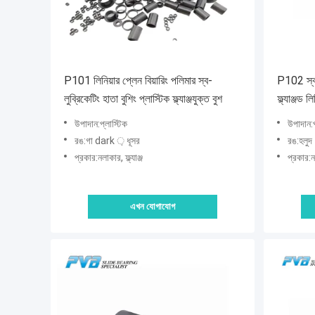
P101 লিনিয়ার প্লেন বিয়ারিং পলিমার স্ব-
P102 স্ব-ল
লুব্রিকেটিং হাতা বুশিং প্লাস্টিক ফ্ল্যাঞ্জযুক্ত বুশ
ফ্ল্যাঞ্জড ল
উপাদান:প্লাস্টিক
উপাদান:প
রঙ:গা dark ় ধূসর
রঙ:হলুদ
প্রকার:নলাকার, ফ্ল্যাঞ্জ
প্রকার:নল
এখন যোগাযোগ