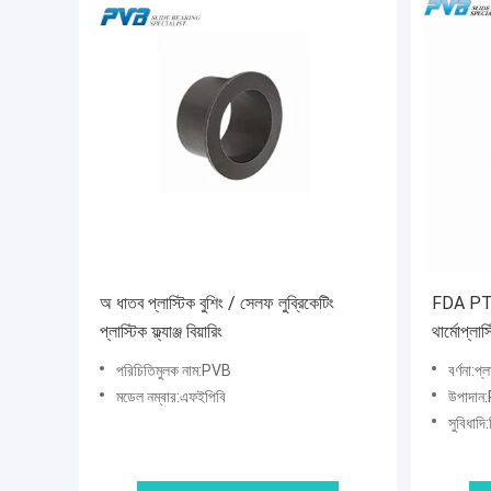
অ ধাতব প্লাস্টিক বুশিং / সেলফ লুব্রিকেটিং
FDA PTFE 
প্লাস্টিক ফ্ল্যাঞ্জ বিয়ারিং
থার্মোপ্লাস
পরিচিতিমুলক নাম:PVB
বর্ণনা:প্
মডেল নম্বার:এফইপিবি
উপাদান:
সুবিধাদি