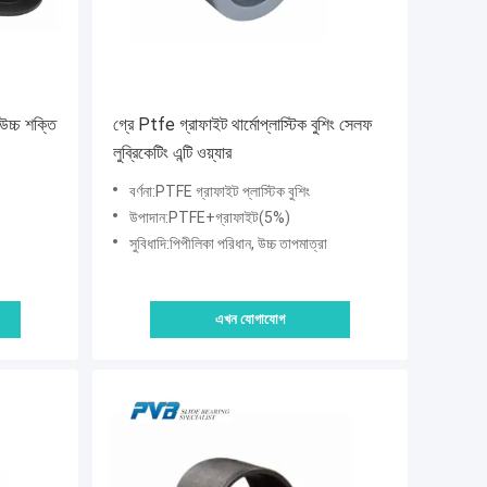
ং উচ্চ শক্তি
গ্রে Ptfe গ্রাফাইট থার্মোপ্লাস্টিক বুশিং সেলফ
লুব্রিকেটিং এন্টি ওয়্যার
বর্ণনা:PTFE গ্রাফাইট প্লাস্টিক বুশিং
উপাদান:PTFE+গ্রাফাইট(5%)
সুবিধাদি:পিপীলিকা পরিধান, উচ্চ তাপমাত্রা
এখন যোগাযোগ