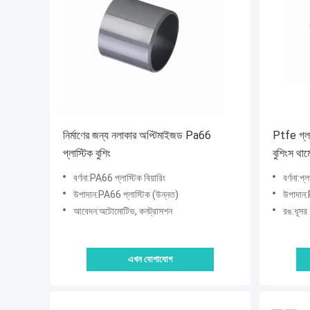
নির্মাণের জন্য নলাকার অপ্টিমাইজড Pa66
Ptfe গ্লাস
প্লাস্টিক বুশিং
বুশিংস থার্
বর্ণনা:PA66 প্লাস্টিক বিয়ারিং
বর্ণনা:প্
উপাদান:PA66 প্লাস্টিক (উন্নত)
উপাদান
আবেদন:অটোমোটিভ, কনট্রাসশন
রঙ:ধূসর
এখন যোগাযোগ