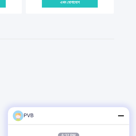
এখন যোগাযোগ
PVB
6:32 PM