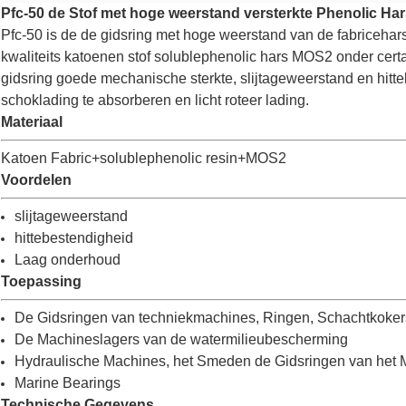
Pfc-50 de Stof met hoge weerstand versterkte Phenolic Ha
Pfc-50 is de de gidsring met hoge weerstand van de fabricehars
kwaliteits katoenen stof solublephenolic hars MOS2 onder certa
gidsring goede mechanische sterkte, slijtageweerstand en hitt
schoklading te absorberen en licht roteer lading.
Materiaal
Katoen Fabric+solublephenolic resin+MOS2
Voordelen
slijtageweerstand
hittebestendigheid
Laag onderhoud
Toepassing
De Gidsringen van techniekmachines, Ringen, Schachtkoker
De Machineslagers van de watermilieubescherming
Hydraulische Machines, het Smeden de Gidsringen van het
Marine Bearings
Technische Gegevens