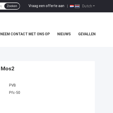
Vraag een offerte aan
|
Dutch
Zoeken
NEEM CONTACT MET ONS OP
NIEUWS
GEVALLEN
e Mos2
PVB
Pfc-50