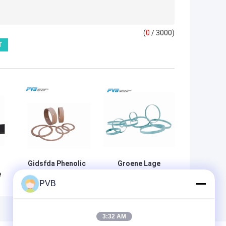
(
0
/ 3000)
Gidsfda Phenolic
Groene Lage
e
Slijtage met hoge
Wrijvinggids
PVB
c
weerstand Ring
320mpa
k
Cloth Reinforced
Zelfsmerend O
Ring Reinforced
Polyester Resin
3:32 AM