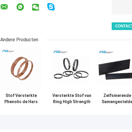
Andere Producten
Stof Versterkte
Versterkte Stof van
Zelfsmerende
Phenolic de Hars
Ring High Strength
Samengesteld
Bruine Met hoge
Composite Fiber van
Strook/Phenoli
weerstand van
de
de Vezelstroo
Gidsringen
Hittebestendigheids
van de
Phenolic Slijtage
Harskoolstof