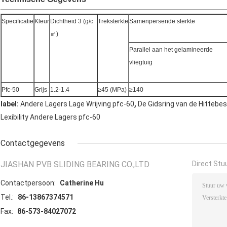
Specificatie
Kleur
Dichtheid 3 (g/c
Treksterkte
Samenpersende sterkte
㎡)
Parallel aan het gelamineerde
vliegtuig
Pfc-50
Grijs
1.2-1.4
≥45 (MPa)
≥140
,
label:
Andere Lagers Lage Wrijving pfc-60
De Gidsring van de Hittebe
Lexibility Andere Lagers pfc-60
Contactgegevens
JIASHAN PVB SLIDING BEARING CO.,LTD
Direct Stu
Contactpersoon:
Catherine Hu
Tel.:
86-13867374571
Fax:
86-573-84027072