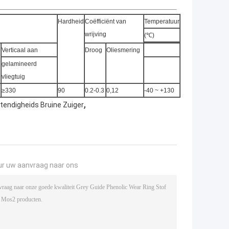
Hardheid
Coëfficiënt van
Temperatuur
wrijving
(℃)
Verticaal aan
Droog
Oliesmering
gelamineerd
vliegtuig
≥330
90
0.2-0.3
0,12
-40 ~ +130
,
stendigheids Bruine Zuiger
ur uw aanvraag naar ons