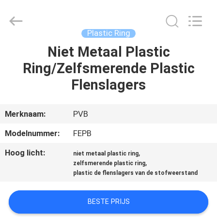
PVB
Sliding
Bearing
Co.,Ltd.
All
Plastic Ring
Rights
Reserved.
Niet Metaal Plastic
THUIS
Ring/Zelfsmerende Plastic
PRODUCTEN
Flenslagers
VIDEO'S
Merknaam:
PVB
Modelnummer:
FEPB
VR-
Hoog licht:
,
niet metaal plastic ring
SHOW
,
zelfsmerende plastic ring
plastic de flenslagers van de stofweerstand
OVER
BESTE PRIJS
ONS