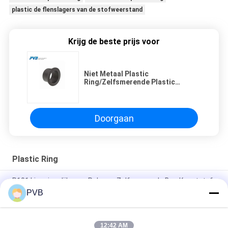
plastic de flenslagers van de stofweerstand
Krijg de beste prijs voor
Niet Metaal Plastic
Ring/Zelfsmerende Plastic
Flenslagers
Doorgaan
Plastic Ring
P101 Lineaire glijlagers Polymer Zelfsmerende Bus Kunststof
Flensbussen
PVB
P102 Zelfglijdende plastische polymeren flenstalen met een
buizenlaag
12:42 AM