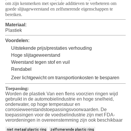
om zijn kenmerken met speciale additieven te verbeteren om
goede slijtageweerstand en zelfsmerende eigenschappen te
SITEMAP
bereiken.
Materiaal:
Plastiek
PRIVACY
Voordelen:
POLICY
Uitstekende prijs/prestaties verhouding
Hoge slijtageweerstand
Weerstand tegen stof en vuil
Rendabel
Zeer lichtgewicht om transportionkosten te besparen
Toepassing:
Worden de plastiek Van een flens voorzien ringen wijd
gebruikt in de automobielindustrie en hoge snelheid,
onderwater, op hoge temperatuur en
corrosieweerstandstoepassingsvoorwaarden. De
toepassingen voor de voedselindustrie zijn met FDA-
verordeningen in overeenstemming zijn ook beschikbaar
niet metaal plastic ring
zelfsmerende plastic ring