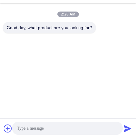
Λεπτός τοίχος τυλιγμένος
FB092 Χάλκινο ρουλεμάν
μπρούτζινος δακτύλιος με τρύπες
Production Vedio
λαδιού
Production Vedio
December 20, 2025
2:28 AM
November 27, 2022
Good day, what product are you looking for?
00:16
00:45
Χυτό μπρούτζινο ρουλεμάν
DX δακτύλιος
Production Vedio
Production Vedio
December 20, 2025
December 20, 2025
00:45
00:45
Χάλκινο δακτύλιο
du bushing
Production Vedio
Production Vedio
December 20, 2025
December 20, 2025