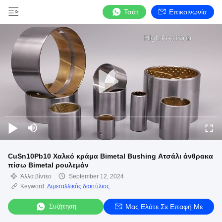
Τσάτ
Επικοινωνία
CuSn10Pb10 Χαλκό κράμα Bimetal Bushing Ατσάλι άνθρακα
πίσω Bimetal ρουλεμάν
Άλλα βίντεο
September 12, 2024
Keyword:
Διμεταλλικός δακτύλιος
Συζήτηση
Μας Ελάτε Σε Επαφή Με