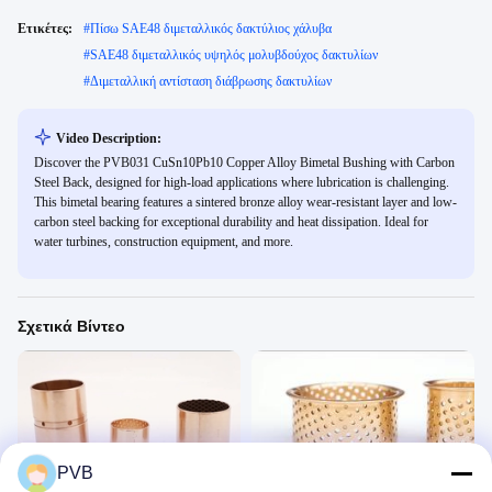
Ετικέτες:
#
Πίσω SAE48 διμεταλλικός δακτύλιος χάλυβα
#
SAE48 διμεταλλικός υψηλός μολυβδούχος δακτυλίων
#
Διμεταλλική αντίσταση διάβρωσης δακτυλίων
Video Description:
Discover the PVB031 CuSn10Pb10 Copper Alloy Bimetal Bushing with Carbon
Steel Back, designed for high-load applications where lubrication is challenging.
This bimetal bearing features a sintered bronze alloy wear-resistant layer and low-
carbon steel backing for exceptional durability and heat dissipation. Ideal for
water turbines, construction equipment, and more.
Σχετικά Βίντεο
00:46
00:18
PVB