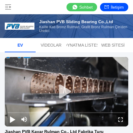
Sohbet
İletişim
Jiashan PVB Sliding Bearing Co.,Ltd
Kalite Katı Bronz Rulman, Grafit Bronz Rulman Çin'den
Üretici
EV
VIDEOLAR
OYNATMA LISTESI
WEB SITESI
Jiashan PVB Kayar Rulman Co., Ltd Fabrika Turu