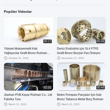
Popüler Videolar
00:17
00:46
Yüksek Mukavemetli Katı
Deniz Endüstrisi için SL4 PTFE
Yağlayıcılar Grafit Bronz Rulman
Grafit Bronz Burçlar Pas Önleyici
Pas Önleyici
October 31, 2022
November 27, 2022
02:32
00:46
Jiashan PVB Kayar Rulman Co., Ltd
Beton Pompası Parçaları İçin Katı
Fabrika Turu
Bronz Tabanca Metal Burç Rulman
March 21, 2023
March 21, 2023