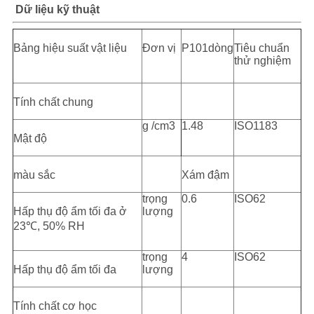
Dữ liệu kỹ thuật
Bảng hiệu suất vật liệu
Đơn vị
P101
dòng
Tiêu chuẩn
thử nghiệm
Tính chất chung
g /cm3
1.48
ISO1183
Mật độ
màu sắc
Xám đậm
trọng
0.6
ISO62
Hấp thụ độ ẩm tối đa ở
lượng
23
℃
, 50% RH
trọng
4
ISO62
Hấp thụ độ ẩm tối đa
lượng
Tính chất cơ học