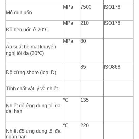
MPa
7500
ISO178
Mô đun uốn
MPa
210
ISO178
Độ bền uốn ở 20
℃
MPa
80
Áp suất bề mặt khuyến
nghị tối đa (20
℃
)
85
ISO868
Độ cứng shore (loại D)
Tính chất vật lý và nhiệt
℃
135
Nhiệt độ ứng dụng tối đa
dài hạn
℃
220
Nhiệt độ ứng dụng tối đa
ngắn hạn