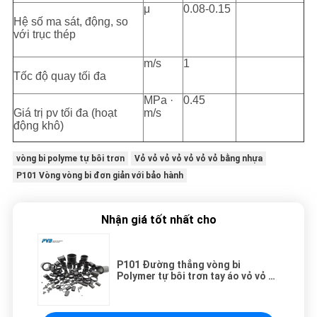
μ
0.08-0.15
Hệ số ma sát, động, so
với trục thép
m/s
1
Tốc độ quay tối đa
MPa ·
0.45
Giá trị pv tối đa (hoạt
m/s
động khô)
vòng bi polyme tự bôi trơn
Vỏ vỏ vỏ vỏ vỏ vỏ vỏ bằng nhựa
P101 Vòng vòng bi đơn giản với bảo hành
Nhận giá tốt nhất cho
P101 Đường thẳng vòng bi
Polymer tự bôi trơn tay áo vỏ vỏ vỏ
vỏ vỏ nhựa