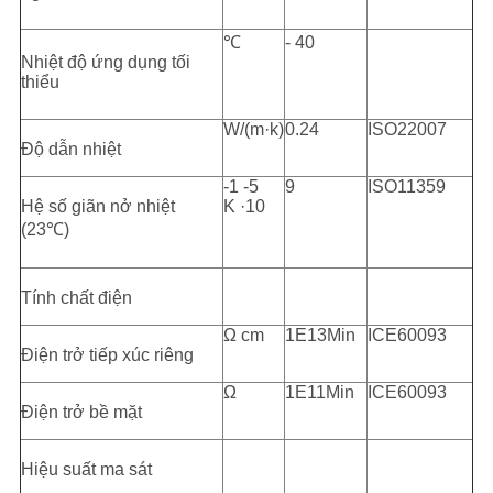
℃
- 40
Nhiệt độ ứng dụng tối
thiểu
W/(m·k)
0.24
ISO22007
Độ dẫn nhiệt
-1 -5
9
ISO11359
Hệ số giãn nở nhiệt
K ·10
(23
℃
)
Tính chất điện
Ω cm
1E13Min
ICE60093
Điện trở tiếp xúc riêng
Ω
1E11Min
ICE60093
Điện trở bề mặt
Hiệu suất ma sát