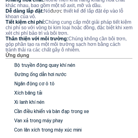
khác nhau, bao gồm một số axit, mỡ và dầu.
Dễ dàng lắp đặt:
Nó
được
thiết kế để lắp đặt ép vào lỗ
SƠ
khoan của vỏ.
Tiết kiệm chi phí:
Chúng cung cấp một giải pháp tiết kiệm
ĐỒ
chi phí so với vòng bi kim loại hoặc đồng, đặc biệt khi xem
TRANG
xét chi phí bảo trì và bôi trơn.
Thân thiện với môi trường:
Chúng không cần bôi trơn,
WEB
góp phần tạo ra một môi trường sạch hơn bằng cách
tránh thải ra các chất gây ô nhiễm.
Ứng dụng
PRIVACY
Bộ truyền động quay khí nén
POLICY
Đường ống dẫn hơi nước
Ngăn động cơ ô tô
Xích băng tải
Xi lanh khí nén
Cần điều khiển và bàn đạp trong xe
Van xả trong máy phay
Con lăn xích trong máy xúc mini