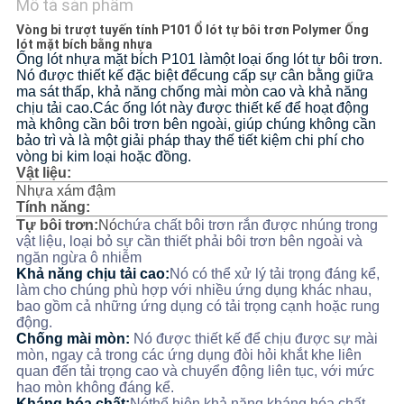
LƯỢNG
Mô tả sản phẩm
Vòng bi trượt tuyến tính P101 Ổ lót tự bôi trơn Polymer Ống
lót mặt bích bằng nhựa
LIÊN
Ống lót nhựa mặt bích P101 là
một loại ống lót tự bôi trơn.
Nó được thiết kế đặc biệt để
cung cấp sự cân bằng giữa
HỆ
ma sát thấp, khả năng chống mài mòn cao và khả năng
chịu tải cao.
Các ống lót này được thiết kế để hoạt động
VỚI
mà không cần bôi trơn bên ngoài, giúp chúng không cần
bảo trì và là một giải pháp thay thế tiết kiệm chi phí cho
CHÚNG
vòng bi kim loại hoặc đồng.
Vật liệu:
TÔI
Nhựa xám đậm
Tính năng:
Tự bôi trơn:
Nó
chứa chất bôi trơn rắn được nhúng trong
TIN
vật liệu, loại bỏ sự cần thiết phải bôi trơn bên ngoài và
ngăn ngừa ô nhiễm
TỨC
Khả năng chịu tải cao:
Nó có thể xử lý tải trọng đáng kể,
làm cho chúng phù hợp với nhiều ứng dụng khác nhau,
bao gồm cả những ứng dụng có tải trọng cạnh hoặc rung
CÁC
động.
Chống mài mòn:
Nó được thiết kế để chịu được sự mài
VỤ
mòn, ngay cả trong các ứng dụng đòi hỏi khắt khe liên
quan đến tải trọng cao và chuyển động liên tục, với mức
ÁN
hao mòn không đáng kể.
Kháng hóa chất:
Nó
thể hiện khả năng kháng hóa chất