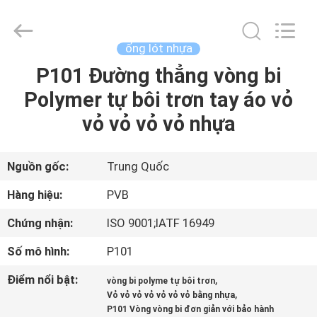
2026
Jiashan
PVB
Sliding
Bearing
ống lót nhựa
Co.,Ltd.
All
P101 Đường thẳng vòng bi
NHÀ
Rights
Reserved.
Polymer tự bôi trơn tay áo vỏ
SẢN
vỏ vỏ vỏ vỏ nhựa
PHẨM
Nguồn gốc:
Trung Quốc
VIDEO
Hàng hiệu:
PVB
Chứng nhận:
ISO 9001;IATF 16949
TRÌNH
Số mô hình:
P101
DIỄN
VR
Điểm nổi bật:
,
vòng bi polyme tự bôi trơn
,
Vỏ vỏ vỏ vỏ vỏ vỏ vỏ bằng nhựa
P101 Vòng vòng bi đơn giản với bảo hành