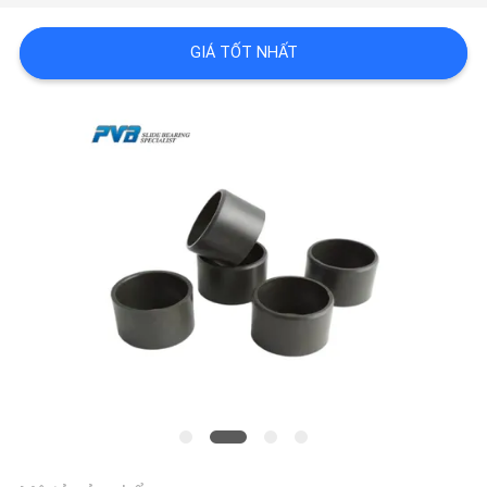
VỀ
CHÚNG
GIÁ TỐT NHẤT
TÔI
CHUYẾN
THAM
QUAN
NHÀ
MÁY
KIỂM
SOÁT
CHẤT