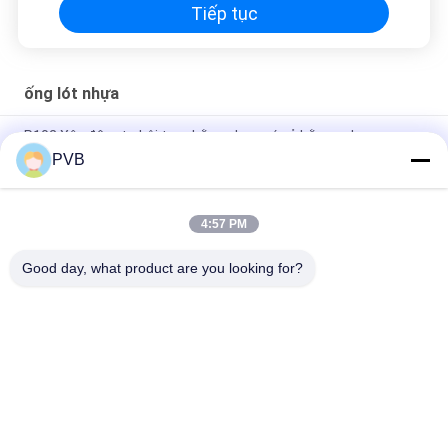
Tiếp tục
ống lót nhựa
P102 Xây đệm tự bôi trơn bằng nhựa có vỏ bằng polymer
phẳng đường thẳng
PVB
Mặt bích nhựa PEEK ống lót tay áo có độ bền cao
4:57 PM
Grey Ptfe Graphite Ống lót nhựa nhiệt dẻo Tự bôi trơn Chống
mài mòn
Good day, what product are you looking for?
Danh mục phổ biến
Tất cả
các
Vòng Bi Đồng Than 
Vòng Bi Đồng Rắn
Chì
Vòng Bi Bọc Đồng
Ống Lót Lót PTFE