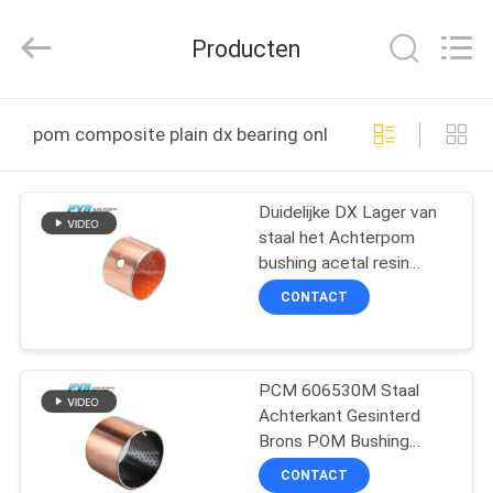
PVB
Sliding
Bearing
Producten
Co.,Ltd.
All
Rights
Reserved.
THUIS
pom composite plain dx bearing online fabricage
PRODUCTEN
Duidelijke DX Lager van
staal het Achterpom
VIDEO'S
bushing acetal resin
composite
CONTACT
VR-
SHOW
PCM 606530M Staal
Achterkant Gesinterd
OVER
Brons POM Bushing
ONS
Composit Plain Split
CONTACT
Bearing Shell