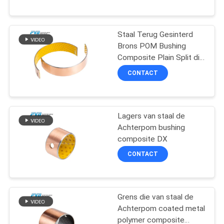
FABRIEKSTOCHT
Staal Terug Gesinterd
Brons POM Bushing
KWALITEITSCONTROLE
Composite Plain Split die
Shell dragen
CONTACT
NEEM
CONTACT
Lagers van staal de
MET
Achterpom bushing
ONS
composite DX
OP
CONTACT
NIEUWS
Grens die van staal de
Achterpom coated metal
GEVALLEN
polymer composite