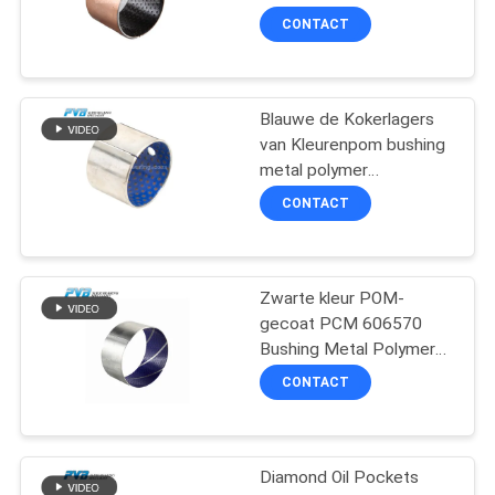
Duidelijke Ring smeren
CONTACT
SITEMAP
Blauwe de Kokerlagers
PRIVACY
van Kleurenpom bushing
POLICY
metal polymer
composite
CONTACT
Zwarte kleur POM-
gecoat PCM 606570
Bushing Metal Polymer
Composite Sleeve
CONTACT
Bearings
Diamond Oil Pockets