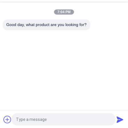
7:04 PM
Good day, what product are you looking for?
populaire categorieën
Alle
Stevig Bronslager
Grafietbronslager
Verpakt Bronslager
PTFE Gevoerde Ring
POM Bushing
Bimetaalring
De Grafiet Gestopte 
Gloeidraad 
Plaat Van De 
Gekronkeld Lager
Bronsslijtage
Vraag een offerte aan