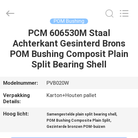
PVB
Sliding
Bearing
Co.,Ltd.
All
POM Bushing
Rights
Reserved.
PCM 606530M Staal
THUIS
Achterkant Gesinterd Brons
PRODUCTEN
POM Bushing Composit Plain
Split Bearing Shell
VIDEO'S
Modelnummer:
PVB020W
VR-
Verpakking
Karton+Houten pallet
SHOW
Details:
Hoog licht:
,
Samengestelde plain split bearing shell
OVER
,
POM Bushing Composite Plain Split
Gezinterde bronzen POM-buizen
ONS