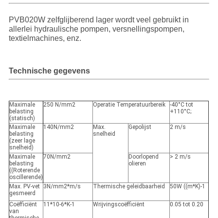
PVB020W zelfglijberend lager wordt veel gebruikt in
allerlei hydraulische pompen, versnellingspompen,
textielmachines, enz.
Technische gegevens
Maximale
250 N/mm2
Operatie Temperatuurbereik
-40°C tot
belasting
+110°C;
(statisch)
Maximale
140N/mm2
Max.
Gepolijst
2 m/s
belasting
snelheid
(zeer lage
snelheid)
Maximale
70N/mm2
Doorlopend
> 2 m/s
belasting
olieren
((Roterende
oscillerende)
Max. PV-vet
3N/mm2*m/s
Thermische geleidbaarheid
50W ((m*K)
-1
gesmeerd
Coëfficiënt
11*10
-6
*K
-1
Wrijvingscoëfficiënt
0.05 tot 0.20
van