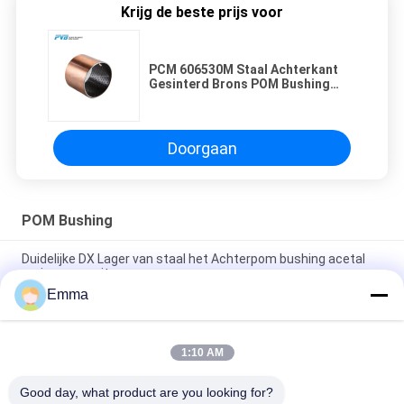
Krijg de beste prijs voor
PCM 606530M Staal Achterkant
Gesinterd Brons POM Bushing
Composit Plain Split Bearing Shell
Doorgaan
POM Bushing
Duidelijke DX Lager van staal het Achterpom bushing acetal
resin composite
Emma
Diamond Oil Pockets POM Bushings Steel Back POM Bearing
Boundary Lubricating
1:10 AM
Staal Terug Gesinterd Brons POM Bushing Composite Plain
Split die Shell dragen
Good day, what product are you looking for?