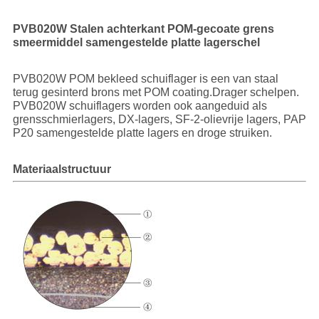
PVB020W Stalen achterkant POM-gecoate grens
SITEMAP
smeermiddel samengestelde platte lagerschel
PRIVACY
PVB020W POM bekleed schuiflager is een van staal
terug gesinterd brons met POM coating.Drager schelpen.
POLICY
PVB020W schuiflagers worden ook aangeduid als
grensschmierlagers, DX-lagers, SF-2-olievrije lagers, PAP
P20 samengestelde platte lagers en droge struiken.
Materiaalstructuur