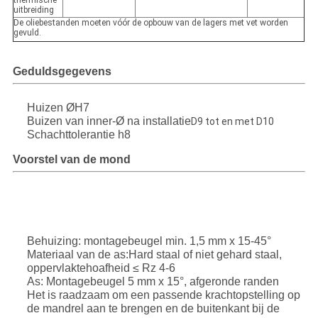
thermische
uitbreiding
De oliebestanden moeten vóór de opbouw van de lagers met vet worden
gevuld.
Geduldsgegevens
Huizen ØH7
Buizen van inner-Ø na installatie
D9 tot en met D10
Schachttolerantie h8
Voorstel van de mond
Behuizing: montagebeugel min. 1,5 mm x 15-45°
Materiaal van de as:Hard staal of niet gehard staal,
oppervlaktehoafheid ≤ Rz 4-6
As: Montagebeugel 5 mm x 15°, afgeronde randen
Het is raadzaam om een passende krachtopstelling op
de mandrel aan te brengen en de buitenkant bij de