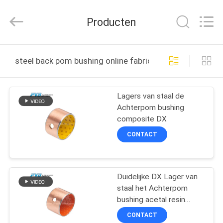
PVB
Sliding
Bearing
Producten
Co.,Ltd.
All
Rights
Reserved.
THUIS
steel back pom bushing online fabricage
PRODUCTEN
Lagers van staal de
Achterpom bushing
VIDEO'S
composite DX
CONTACT
VR-
SHOW
Duidelijke DX Lager van
staal het Achterpom
OVER
bushing acetal resin
ONS
composite
CONTACT