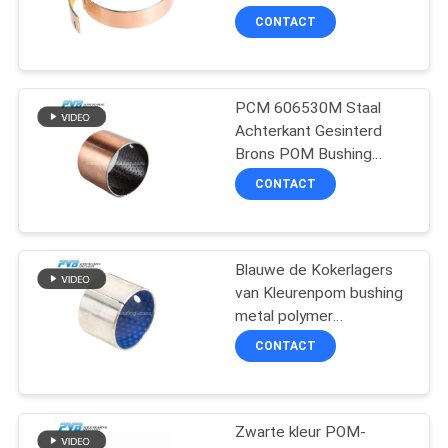
Shell dragen
CONTACT
SITEMAP
PCM 606530M Staal
PRIVACY
Achterkant Gesinterd
POLICY
Brons POM Bushing
Composit Plain Split
CONTACT
Bearing Shell
Blauwe de Kokerlagers
van Kleurenpom bushing
metal polymer
composite
CONTACT
Zwarte kleur POM-