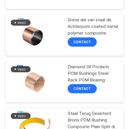
FABRIEKSTOCHT
Grens die van staal de
Achterpom coated metal
KWALITEITSCONTROLE
polymer composite
Duidelijke Ring smeren
CONTACT
NEEM
CONTACT
Diamond Oil Pockets
MET
POM Bushings Steel
ONS
Back POM Bearing
Boundary Lubricating
OP
CONTACT
NIEUWS
Staal Terug Gesinterd
Brons POM Bushing
GEVALLEN
Composite Plain Split die