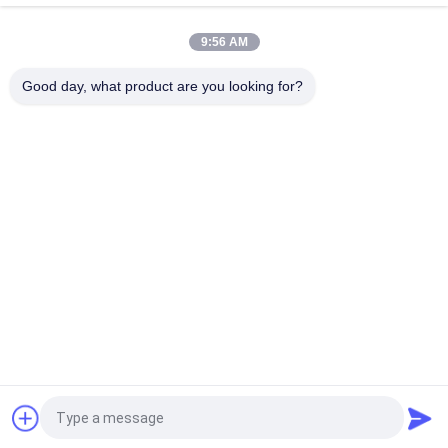
9:56 AM
Good day, what product are you looking for?
populaire categorieën
Alle
Stevig Bronslager
Grafietbronslager
Verpakt Bronslager
PTFE Gevoerde Ring
POM Bushing
Bimetaalring
De Grafiet Gestopte 
Gloeidraad 
Plaat Van De 
Gekronkeld Lager
Bronsslijtage
Vraag een offerte aan