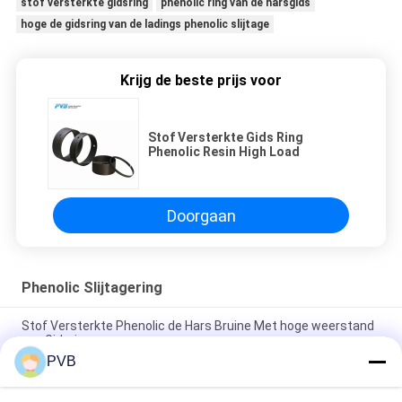
stof versterkte gidsring
phenolic ring van de harsgids
hoge de gidsring van de ladings phenolic slijtage
Krijg de beste prijs voor
Stof Versterkte Gids Ring
Phenolic Resin High Load
Doorgaan
Phenolic Slijtagering
Stof Versterkte Phenolic de Hars Bruine Met hoge weerstand
van Gidsringen
PVB
Versterkte Stof van Ring High Strength Composite Fiber van
de Hittebestendigheids Phenolic Slijtage