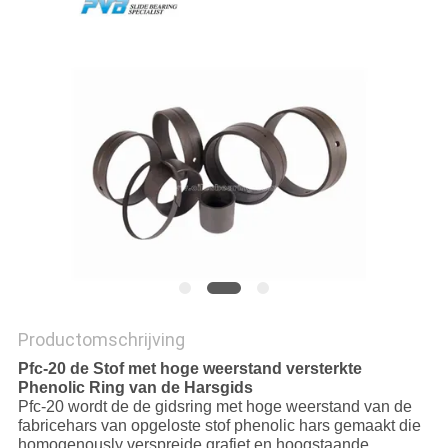
FABRIEKSTOCHT
KWALITEITSCONTROLE
NEEM
CONTACT
MET
ONS
OP
Productomschrijving
NIEUWS
Pfc-20 de Stof met hoge weerstand versterkte
Phenolic Ring van de Harsgids
Pfc-20 wordt de de gidsring met hoge weerstand van de
fabricehars van opgeloste stof phenolic hars gemaakt die
GEVALLEN
homogenously verspreide grafiet en hoogstaande