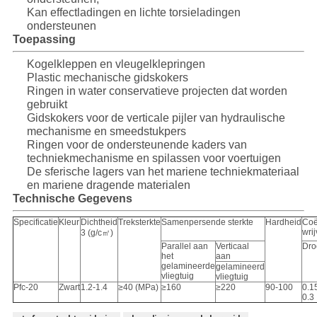
Kan effectladingen en lichte torsieladingen
ondersteunen
Toepassing
Kogelkleppen en vleugelklepringen
Plastic mechanische gidskokers
Ringen in water conservatieve projecten dat worden
gebruikt
Gidskokers voor de verticale pijler van hydraulische
mechanisme en smeedstukpers
Ringen voor de ondersteunende kaders van
techniekmechanisme en spilassen voor voertuigen
De sferische lagers van het mariene techniekmateriaal
en mariene dragende materialen
Technische Gegevens
Specificatie
Kleur
Dichtheid
Treksterkte
Samenpersende sterkte
Hardheid
Coë
wrij
3 (g/c㎡)
Parallel aan
Verticaal
Dro
het
aan
gelamineerde
gelamineerd
vliegtuig
vliegtuig
Pfc-20
Zwart
1.2-1.4
≥40 (MPa)
≥160
≥220
90-100
0.1
0.3