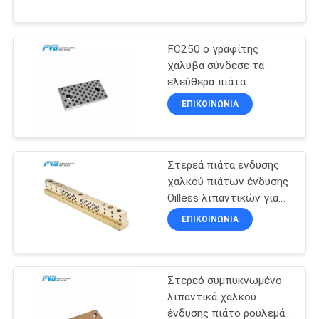
ΕΜΆΣ
FC250 ο γραφίτης
ΕΠΙΣΚΕΨΉ
10
χάλυβα σύνδεσε τα
ΕΡΓΟΣΤΑΣΊΟΥ
ελεύθερα πιάτα
Τυλιγμένο
φωτογραφικών
ΕΠΙΚΟΙΝΩΝΊΑ
ρουλεμάν χαλκού
διαφανειών πετρελαίου
ΈΛΕΓΧΟΣ
πιάτων ένδυσης
ΠΟΙΌΤΗΤΑΣ
Στερεά πιάτα ένδυσης
χαλκού πιάτων ένδυσης
ΕΠΙΚΟΙΝΩΝΉΣΤΕ
Oilless λιπαντικών για
14
τα τυποποιημένα
ΜΑΖΊ
ΕΠΙΚΟΙΝΩΝΊΑ
συστατικά
Ευθυγραμμισμένος
ΜΑΣ
PTFE δακτύλιος
Στερεό συμπυκνωμένο
ΕΙΔΉΣΕΙΣ
λιπαντικά χαλκού
ένδυσης πιάτο ρουλεμάν