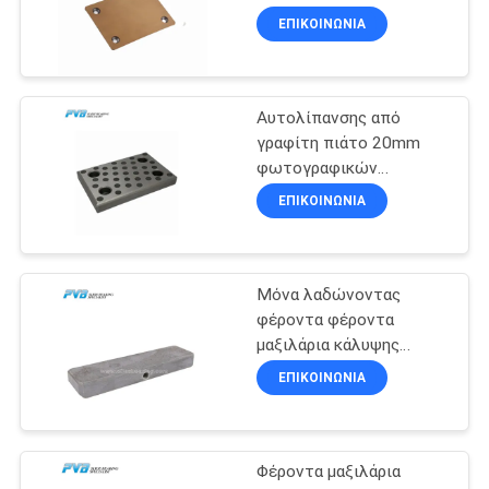
φωτογραφικών
ΥΠΟΘΈΣΕΙΣ
ΕΠΙΚΟΙΝΩΝΊΑ
διαφανειών πιάτων
διμεταλλικό
8
SITEMAP
Αυτολίπανσης από
Δακτύλιος POM
γραφίτη πιάτο 20mm
PRIVACY
φωτογραφικών
διαφανειών πετρελαίου
POLICY
ΕΠΙΚΟΙΝΩΝΊΑ
ελεύθερο πιάτα ένδυσης
χάλυβα
Μόνα λαδώνοντας
11
φέροντα φέροντα
Διμεταλλικός
μαξιλάρια κάλυψης
πορτών μαξιλαριών
ΕΠΙΚΟΙΝΩΝΊΑ
δακτύλιος
σύνθετα
Φέροντα μαξιλάρια