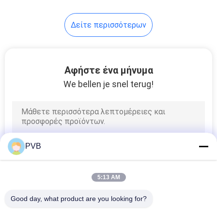
10
Δείτε περισσότερων
Ρουλεμάν
κλουβιών σφαιρών
Αφήστε ένα μήνυμα
We bellen je snel terug!
3
Συμπυκνωμένος
PVB
δακτύλιος χαλκού
5:13 AM
Good day, what product are you looking for?
Όλα