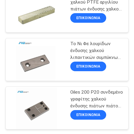
χαλκού PTFE αργιλίου
πιάτων ένδυσης χαλκού
14
Lubripad συνδεμένα
ΕΠΙΚΟΙΝΩΝΊΑ
γραφίτης
Συνδεμένο
γραφίτης πιάτο
Το Νι Φε λουρίδων
ένδυσης χαλκού
ένδυσης χαλκού
λιπαντικών συμπύκνωσε
τα πιάτα Oiles ένδυσης
ΕΠΙΚΟΙΝΩΝΊΑ
2000 P10
1
Άνεμος ίνα
Oiles 200 P20 συνδεμένο
γραφίτης χαλκού
συμπεριφορά
ένδυσης πιάτων πιάτο
ρουλεμάν χάλυβα Φε
ΕΠΙΚΟΙΝΩΝΊΑ
συμπυκνωμένο Νι