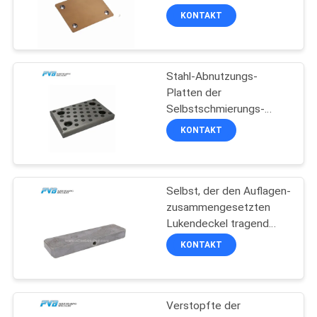
SITEMAP
bimetallische Gleitlager-
KONTAKT
Platte
8
PRIVACY
Stahl-Abnutzungs-
POLICY
POM Bushing
Platten der
Selbstschmierungs-
Graphitölfreie Dia-
KONTAKT
Platten-20mm
Selbst, der den Auflagen-
11
zusammengesetzten
Bimetallische
Lukendeckel tragend
trägt Auflagen sich
KONTAKT
Buchse
schmiert
Verstopfte der