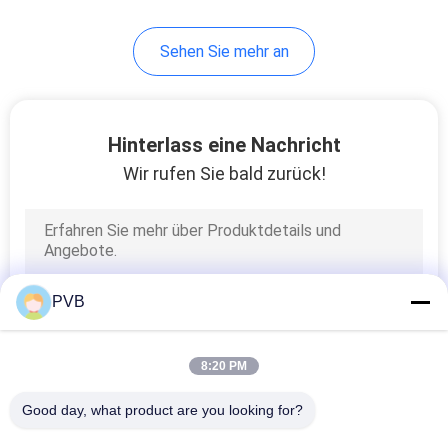
10
Sehen Sie mehr an
Ball-Käfig-Lager
Hinterlass eine Nachricht
Wir rufen Sie bald zurück!
3
Sinterbronzierte
PVB
Buchse
8:20 PM
Good day, what product are you looking for?
Alle