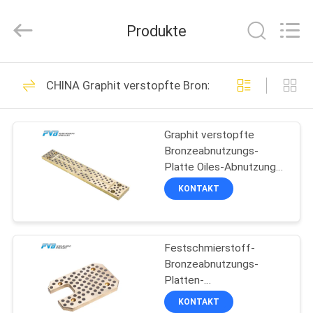
PVB
Sliding
Bearing
Produkte
Co.,Ltd.
All
Rights
Reserved.
ZU
10
CHINA Graphit verstopfte Bronzeabnutzungs-Platt
HAUSE
Festes Bronzelager
Graphit verstopfte
PRODUKTE
Bronzeabnutzungs-
Platte Oiles-Abnutzung
VIDEOS
überzieht Plastikformen
KONTAKT
10
VR-
Festschmierstoff-
SHOW
Graphitbronzelager
Bronzeabnutzungs-
Platten-
ÜBER
Graphitabnutzungs-
KONTAKT
Platte für den Würfel,