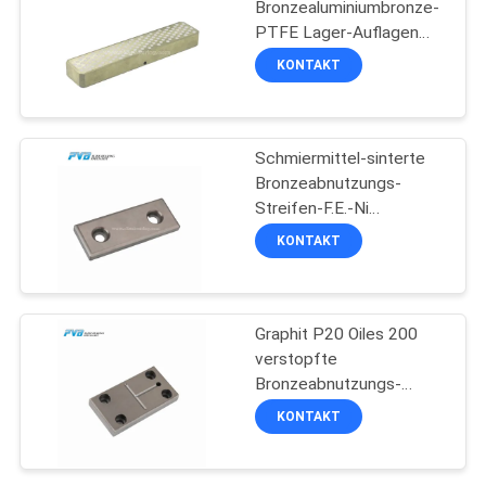
Bronzealuminiumbronze-
PTFE Lager-Auflagen
14
Lubripad Graphit
KONTAKT
abnutzungs-Platten-
Graphit verstopfte
Bronzeabnutzungs-
Schmiermittel-sinterte
Platte
Bronzeabnutzungs-
Streifen-F.E.-Ni
Abnutzungs-Platten Oiles
KONTAKT
2000 P10
1
Faden-gedrehtes
Graphit P20 Oiles 200
verstopfte
Lager
Bronzeabnutzungs-
Platten-F.E., den Ni
KONTAKT
Stahlgrundplatte sinterte