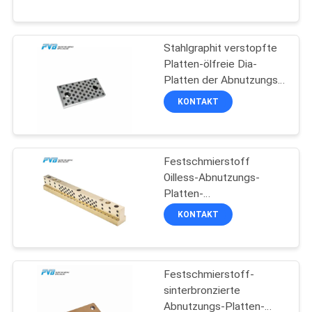
UNS
der Komponente einstellt
Stahlgraphit verstopfte
WERKSBESICHTIGUNG
10
Platten-ölfreie Dia-
Platten der Abnutzungs-
Eingewickeltes
QUALITÄTSKONTROLLE
FC250
KONTAKT
Bronzelager
KONTAKT
Festschmierstoff
MIT
Oilless-Abnutzungs-
UNS
Platten-
14
Bronzeabnutzungs-
KONTAKT
Platten für Normteile
NEUIGKEITEN
PTFE zeichnete
Buchse
Festschmierstoff-
RECHTSSACHEN
sinterbronzierte
Abnutzungs-Platten-