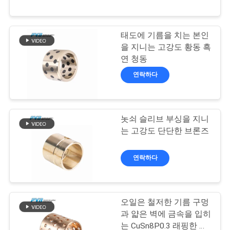
쇼
태도에 기름을 치는 본인
10
우
을 지니는 고강도 황동 흑
래핑한 브론즈 베어
연 청동
리
연락하다
링
에
관
놋쇠 슬리브 부싱을 지니
한
는 고강도 단단한 브론즈
것
14
연락하다
PTFE는 무성하게 나
공
늘어섰습니다
오일은 철저한 기름 구멍
장
과 얇은 벽에 금속을 입히
투
는 CuSn8P0.3 래핑한 브