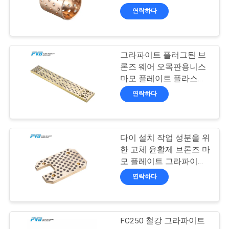
론즈에 기름을 쳤습니다
연락하다
어
8
품
그라파이트 플러그된 브
POM 부싱
론즈 웨어 오목판용니스
질
마모 플레이트 플라스틱
거푸집
관
연락하다
리
다이 설치 작업 성분을 위
11
저
한 고체 윤활제 브론즈 마
모 플레이트 그라파이트
희
바이메탈 부싱
마모 플레이트
연락하다
와
연
FC250 철강 그라파이트