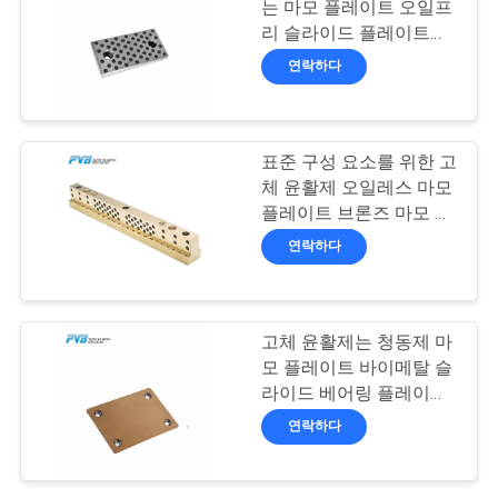
락
는 마모 플레이트 오일프
리 슬라이드 플레이트를
14
메웠습니다
연락하다
뉴
그라파이트는 브론
스
즈 마모 플레이트를
표준 구성 요소를 위한 고
체 윤활제 오일레스 마모
메웠습니다
사
플레이트 브론즈 마모 플
레이트
건
연락하다
1
사
고체 윤활제는 청동제 마
필라멘트 부상 태도
이
모 플레이트 바이메탈 슬
라이드 베어링 플레이트
트
를 소결시켰습니다
연락하다
맵