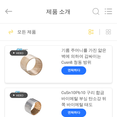
Copyright
©
2022
제품 소개
-
2026
Jiashan
PVB
Sliding
집
10
Bearing
모든 제품
Co.,Ltd.
단단한 브론즈 베어
All
Rights
Reserved.
제
링
기름 주머니를 가진 얇은
품
벽에 의하여 감싸이는
Cusn8 청동 방위
연락하다
비
10
디
그라파이트 브론즈
CuSn10Pb10 구리 합금
오
바이메탈 부싱 탄소강 뒤
베어링
쪽 바이메탈 태도
VR
연락하다