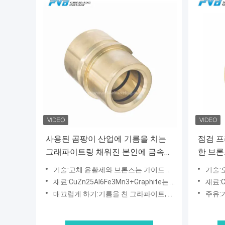
사용된 곰팡이 산업에 기름을 치는
점검 프
그래파이트링 채워진 본인에 금속을
한 브론
입히는 CuZn25Al6Fe3Mn3 오일레
웠습니
기술:고체 윤활제와 브론즈는 가이드 부싱을 울립니다
기술:
스 브론즈
재료:CuZn25Al6Fe3Mn3+Graphite는 울립니다
재료:C
매끄럽게 하기:기름을 친 그라파이트, 자유로운 마인텐턴스
주유:기