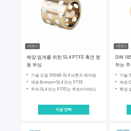
해양 업계를 위한 SL4 PTFE 흑연 청
DIN 
동 부싱
하는 주석
CuSn1
기술:오일 500AB-SL4 브론즈 베어링
기술:주석
재료:Bronze+SL4 또는 PTFE
재료:C
주유:SL4 또는 PTFE는 루르비카테드
특징:
지금 연락