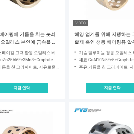
베어링에 기름을 치는 놋쇠
해양 업계를 위해 지탱하는 
 오일레스 본인에 금속을 입
활제 흑연 청동 베어링유 
별한 고강도 황동 그라파이
청동
스페이칼 고력 황동 오일리스 베어링
기술:알루미늄 청동 오일레스
uZn25Al6Fe3Mn3+Graphite
재료:CuAl10Ni5Fe5+Graphite
름을 친 그라파이트, 자유로운 마인텐턴스
주유:기름을 친 그라파이트, 자유로운
지금 연락
지금 연락