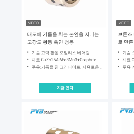
태도에 기름을 치는 본인을 지니는
브론즈 
고강도 황동 흑연 청동
로 만든
히는 특
기술:고력 황동 오일리스 베어링
기술:
트
재료:CuZn25Al6Fe3Mn3+Graphite
재료:C
주유:기름을 친 그라파이트, 자유로운 마인텐턴스
주유:기
지금 연락