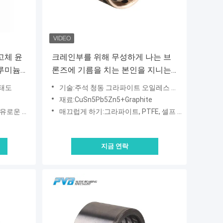
고체 윤
크레인부를 위해 무성하게 나는 브
알루미늄
론즈에 기름을 치는 본인을 지니는
주석 흑연 청동
 태도
기술:주석 청동 그라파이트 오일레스 부싱 태도
재료:CuSn5Pb5Zn5+Graphite
 마인텐턴스
매끄럽게 하기:그라파이트, PTFE, 셀프 급유
지금 연락