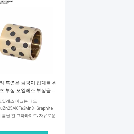
리 흑연은 곰팡이 업계를 위
즈 부싱 오일레스 부싱을 메
다
오일레스 이끄는 태도
uZn25Al6Fe3Mn3+Graphite
름을 친 그라파이트, 자유로운 마인텐턴스