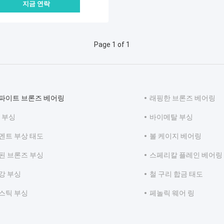
지금 연락
Page 1 of 1
파이트 브론즈 베어링
래핑한 브론즈 베어링
 부싱
바이메탈 부싱
멘트 부상 태도
볼 케이지 베어링
된 브론즈 부싱
스페리칼 플레인 베어링
강 부싱
철 구리 합금 태도
스틱 부싱
페놀릭 웨어 링