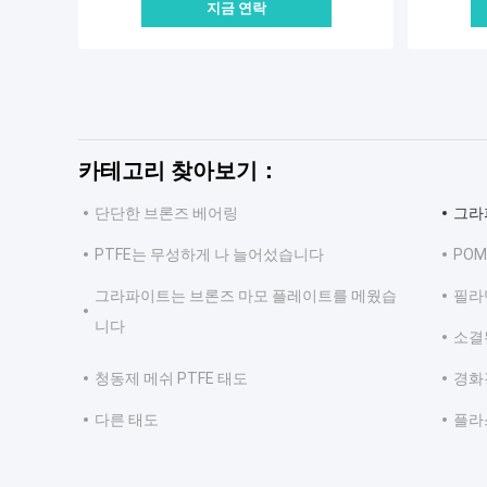
지금 연락
카테고리 찾아보기：
단단한 브론즈 베어링
그라
PTFE는 무성하게 나 늘어섰습니다
POM
그라파이트는 브론즈 마모 플레이트를 메웠습
필라
니다
소결
청동제 메쉬 PTFE 태도
경화
다른 태도
플라