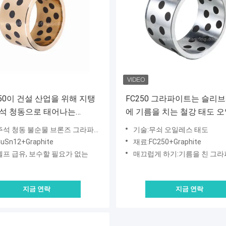
1850이 건설 산업을 위해 지탱
FC250 그라파이트는 슬리
 청동으로 태어나는
에 기름을 치는 철강 태도 오
2 흑연 청동
을 던졌습니다
 청동 불순물 브론즈 그라파이트 오일레스 태도
기술:무쇠 오일레스 태도
uSn12+Graphite
재료:FC250+Graphite
셀프 급유, 보수할 필요가 없는
매끄럽게 하기:기름을 친 그라파이트, 자유로운
지금 연락
지금 연락