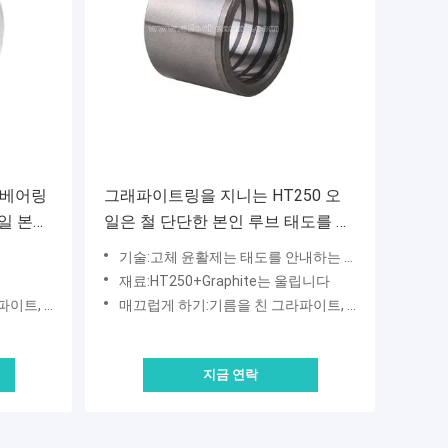
브베어링
그래파이트링을 지니는 HT250 오
일 본인
일은 철 단단한 본인 루브 태도를 던
지는 것 메웠습니다
기술:고체 윤활제는 태도를 안내하는 플러그된 강철을 울립니다
재료:HT250+Graphite는 울립니다
 마인텐턴스
매끄럽게 하기:기름을 친 그라파이트, 자유로운 마인텐턴스
지금 연락