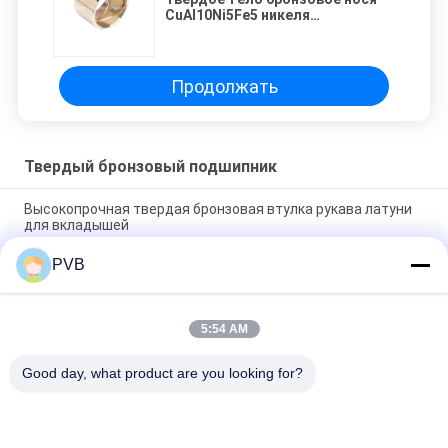
CuAl10Ni5Fe5 никеля
алюминиевое
Продолжать
Твердый бронзовый подшипник
Высокопрочная твердая бронзовая втулка рукава латуни
для вкладышей
PVB
Специальная бронзовая втулка высокой твердости и
прочности на растяжение, смазываемая маслом,
латунный подшипник скольжения JDB-1U P10S
5:54 AM
Твердый бронзовый нося подшипник с цельной втулкой
орудийного металла для частей конкретного насоса
Good day, what product are you looking for?
Популярные категории
Все