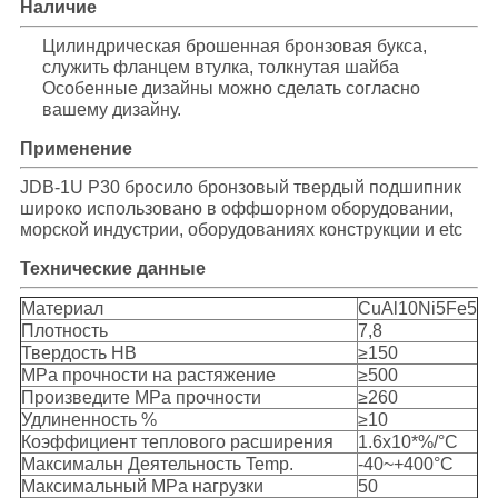
Наличие
Цилиндрическая брошенная бронзовая букса,
служить фланцем втулка, толкнутая шайба
Особенные дизайны можно сделать согласно
вашему дизайну.
Применение
JDB-1U P30 бросило бронзовый твердый подшипник
широко использовано в оффшорном оборудовании,
морской индустрии, оборудованиях конструкции и etc
Технические данные
Материал
CuAl10Ni5Fe5
Плотность
7,8
Твердость HB
≥150
MPa прочности на растяжение
≥500
Произведите MPa прочности
≥260
Удлиненность %
≥10
Коэффициент теплового расширения
1.6x10*%/°C
Максимальн Деятельность Temp.
-40~+400°C
Максимальный MPa нагрузки
50