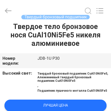
Jiashan
PVB
Sliding
Bearing
Co.,Ltd.
Твердый бронзовый подшипник
All
Rights
Reserved.
Твердое тело бронзовое
ДОМОЙ
нося CuAl10Ni5Fe5 никеля
ПРОДУКТЫ
алюминиевое
ВИДЕОЗАПИСИ
Номер
JDB-1U P30
модели:
VR-
Высокий свет:
,
Твердый бронзовый подшипник CuAl10Ni5Fe5
Алюминиевый твердый бронзовый
ШОУ
подшипник CuAl10Ni5Fe5
,
Подшипник пушечного металла CuAl10Ni5Fe5
О
НАС
ЛУЧШАЯ ЦЕНА