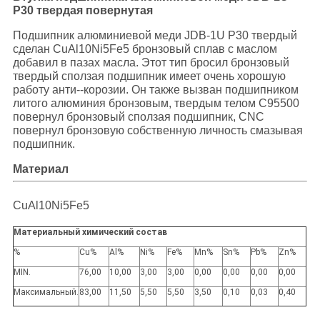
СЛУЧАИ
P30 твердая повернутая
Подшипник алюминиевой меди JDB-1U P30 твердый
сделан CuAl10Ni5Fe5 бронзовый сплав с маслом
КАРТА
добавил в пазах масла. Этот тип бросил бронзовый
твердый сползая подшипник имеет очень хорошую
САЙТА
работу анти--корозии. Он также вызван подшипником
литого алюминия бронзовым, твердым телом C95500
повернул бронзовый сползая подшипник, CNC
PRIVACY
повернул бронзовую собственную личность смазывая
подшипник.
POLICY
Материал
CuAl10Ni5Fe5
Материальный химический состав
%
Cu%
Al%
Ni%
Fe%
Mn%
Sn%
Pb%
Zn%
MIN.
76,00
10,00
3,00
3,00
0,00
0,00
0,00
0,00
Максимальный.
83,00
11,50
5,50
5,50
3,50
0,10
0,03
0,40