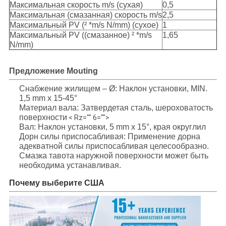
Максимальная скорость m/s (сухая)
0,5
Максимальная (смазанная) скорость m/s
2,5
Максимальный PV (² *m/s N/mm) (сухое)
1
Максимальный PV ((смазанное) ² *m/s
1,65
N/mm)
Предложение Mouting
Снабжение жилищем – Ø: Наклон установки, MIN.
1,5 mm x 15-45°
Материал вала: Затвердетая сталь, шероховатость
поверхности
< Rz="" 6="">
Вал: Наклон установки, 5 mm x 15°, края округлил
Дорн силы приспосабливая: Применение дорна
адекватной силы приспосабливая целесообразно.
Смазка тавота наружной поверхности может быть
необходима устанавливая.
Почему выберите США