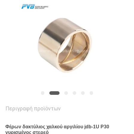
ΕΜΆΣ
ΕΠΙΣΚΕΨΉ
ΕΡΓΟΣΤΑΣΊΟΥ
ΈΛΕΓΧΟΣ
ΠΟΙΌΤΗΤΑΣ
ΕΠΙΚΟΙΝΩΝΉΣΤΕ
ΜΑΖΊ
ΜΑΣ
Περιγραφή προϊόντων
ΕΙΔΉΣΕΙΣ
Φέρων δακτύλιος χαλκού αργιλίου jdb-1U P30
γυρισμένος στερεό