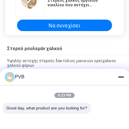
Στερεός χαλκός αργιλίου
νικελίου που αντέχει
CuAl10Ni5Fe5
Να συνεχίσει
Στερεό ρουλεμάν χαλκού
Υψηλής αντοχής στερεός δακτύλιος μανικιών ορείχαλκου
χαλκού φέρων
PVB
Ειδικό χιτώνιο από μπρούτζο υψηλής σκληρότητας και
εφελκυσμού, λιπαντικό λαδιού, ρουλεμάν από ορείχαλκο
JDB-1U P10S
6:23 PM
Στερεά συμπεριφορά του Μπους μετάλλων πυροβόλων
όπλων χαλκού φέρουσα για τα μέρη συγκεκριμένων αντλιών
Good day, what product are you looking for?
Λαϊκή κατηγορία
Όλα