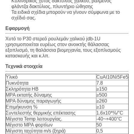
Κυλινδρικός χυτός δακτύλιος χαλκού, βαλμένος
φλάντζα δακτύλιος, πλυντήριο ώθησης
Τα ειδικά σχέδια μπορούν να γίνουν σύμφωνα με το
σχέδιό σας.
Εφαρμογή
Χυτό το P30 στερεό ρουλεμάν χαλκού jdb-1U
χρησιμοποιείται ευρέως στον ανοικτής θάλασσας
εξοπλισμό, τη θαλάσσια βιομηχανία, τους εξοπλισμούς
κατασκευής και κ.λπ.
Τεχνικά στοιχεία
Υλικό
CuAl10Ni5Fe5
Πυκνότητα
7.8
Σκληρότητα HB
≥150
MPA εκτατής δύναμης
≥500
MPA δύναμης παραγωγής
≥260
Επιμήκυνση %
≥10
Συντελεστής θερμικής επέκτασης
1.6x10*%/°C
Μέγιστα Temp λειτουργίας.
-40~+400°C
Μέγιστο MPA φορτίων
50
Μέγιστη ταχύτητα m/s (ξηρά)
0,5