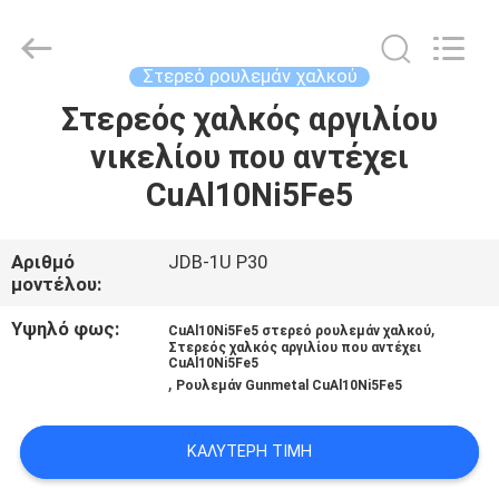
Jiashan
PVB
Sliding
Bearing
Co.,Ltd.
Στερεό ρουλεμάν χαλκού
All
Rights
Reserved.
Στερεός χαλκός αργιλίου
ΣΠΊΤΙ
νικελίου που αντέχει
ΠΡΟΪΌΝΤΑ
CuAl10Ni5Fe5
ΒΊΝΤΕΟ
Αριθμό
JDB-1U P30
μοντέλου:
ΕΜΦΆΝΙΣΗ
Υψηλό φως:
,
CuAl10Ni5Fe5 στερεό ρουλεμάν χαλκού
Στερεός χαλκός αργιλίου που αντέχει
VR
CuAl10Ni5Fe5
,
Ρουλεμάν Gunmetal CuAl10Ni5Fe5
ΣΧΕΤΙΚΆ
ΚΑΛΎΤΕΡΗ ΤΙΜΉ
ΜΕ