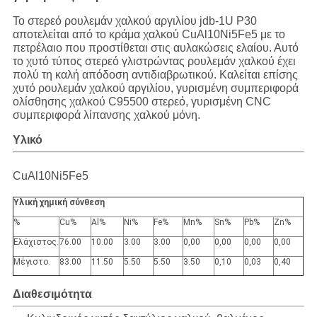
ΥΠΟΘΈΣΕΙΣ
Το στερεό ρουλεμάν χαλκού αργιλίου jdb-1U P30
αποτελείται από το κράμα χαλκού CuAl10Ni5Fe5 με το
πετρέλαιο που προστίθεται στις αυλακώσεις ελαίου. Αυτό
SITEMAP
το χυτό τύπος στερεό γλιστρώντας ρουλεμάν χαλκού έχει
πολύ τη καλή απόδοση αντιδιαβρωτικού. Καλείται επίσης
χυτό ρουλεμάν χαλκού αργιλίου, γυρισμένη συμπεριφορά
PRIVACY
ολίσθησης χαλκού C95500 στερεό, γυρισμένη CNC
συμπεριφορά λίπανσης χαλκού μόνη.
POLICY
Υλικό
CuAl10Ni5Fe5
Υλική χημική σύνθεση
%
Cu%
Al%
Ni%
Fe%
Mn%
Sn%
Pb%
Zn%
Ελάχιστος.
76.00
10.00
3.00
3.00
0,00
0,00
0,00
0,00
Μέγιστο.
83.00
11.50
5.50
5.50
3.50
0,10
0,03
0,40
Διαθεσιμότητα