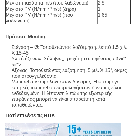
Μέγιστη ταχύτητα m/s (που λαδώνεται)
2.5
Μέγιστο PV (N/mm ² *m/s) (ξηρό)
1
Μέγιστο PV (N/mm ² *m/s) (που
1.65
λαδώνεται)
Πρόταση Mouting
Στέγαση – Ø: Τοποθετώντας λοξότμηση, λεπτό 1,5 χιλ.
Χ 15-45°
Υλικό άξονων: Χάλυβας, τραχύτητα επιφάνειας
< Rz=""
6="">
Άξονας: Τοποθετώντας λοξότμηση, 5 χιλ. Χ 15°, άκρες
που στρογγυλεύονται
Mandrel συναρμολογήσεων δύναμης: Η εφαρμογή
επαρκές mandrel συναρμολογήσεων δύναμης είναι
ενδεδειγμένη. Η λίπανση λιπών της εξωτερικής
επιφάνειας μπορεί να είναι απαραίτητη κατά
τοποθετώντας.
Γιατί επιλέξτε τις ΗΠΑ