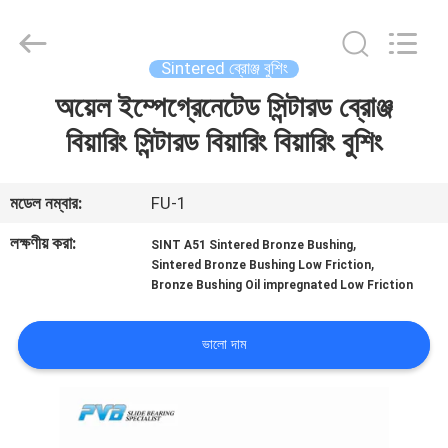
Jiashan
PVB
Sliding
Bearing
Co.,Ltd.
Sintered ব্রোঞ্জ বুশিং
All
Rights
Reserved.
অয়েল ইম্পেগ্রেনেটেড সিন্টারড ব্রোঞ্জ
বাড়ি
বিয়ারিং সিন্টারড বিয়ারিং বিয়ারিং বুশিং
পণ্য
মডেল নম্বার:
FU-1
ভিডিও
লক্ষণীয় করা:
,
SINT A51 Sintered Bronze Bushing
,
Sintered Bronze Bushing Low Friction
Bronze Bushing Oil impregnated Low Friction
ভিআর
শো
ভালো দাম
আমাদের
সম্বন্ধে