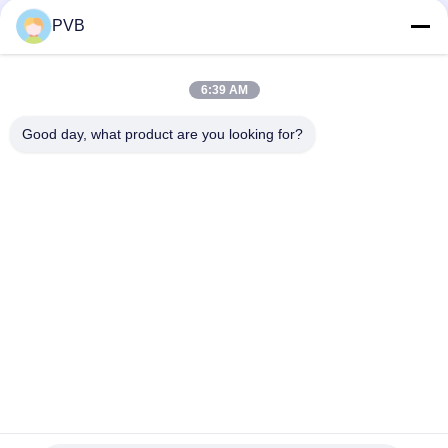
PVB
Sintered ব্রোঞ্জ বুশিং
আয়রন সিন্টারড বুশিং অয়েল ইমপ্রেগনেটেড পাউডার মেটালার্জি বুশিং
6:39 AM
টেক্সটাইল যন্ত্রপাতির জন্য কপার আয়রন সিন্টারড ব্রোঞ্জ বুশিং অয়েল ইমপ্রেগনেড বিয়ারিং
Good day, what product are you looking for?
সব
কঠিন ব্রোঞ্জ ভারবহন
গ্রাফাইট ব্রোঞ্জ বিয়ারিং
মোড়ানো ব্রোঞ্জ বিয়ারিং
পিটিএফই রেখাযুক্ত বুশিং
POM বুশিং
বাইমেটাল বুশিং
গ্রাফাইট প্লাগ করা ব্রোঞ্জ 
ফিলামেন্ট ক্ষত ভারবহন
পরিধান প্লেট