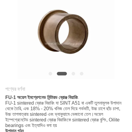
কারখানা
পরিদর্শন
গুণমান
নিয়ন্ত্রণ
আমাদের
সাথে
পণ্যের বর্ণনা
যোগাযোগ
FU-1 অয়েল ইমপ্রেগনেড সিন্টারড ব্রোঞ্জ বিয়ারিং
FU-1 sintered ব্রোঞ্জ বিয়ারিং যা SINT A51 বা একটি তুলনামূলক উপাদান
থেকে তৈরি, এবং 18% - 20% খনিজ তেল দিয়ে গর্ভবতী, উচ্চ চাপে ছাঁচ চাপা,
খবর
উচ্চ তাপমাত্রায় sintered এবং ভ্যাকুয়ামে ভেজানো তেল।অয়েল
ইম্পেগ্রেনেটেড sintered ব্রোঞ্জ বিয়ারিংকে sintered ব্রোঞ্জ বুশিং, Oilite
bearings এবং ইত্যাদিও বলা হয়
উপাদান গঠন