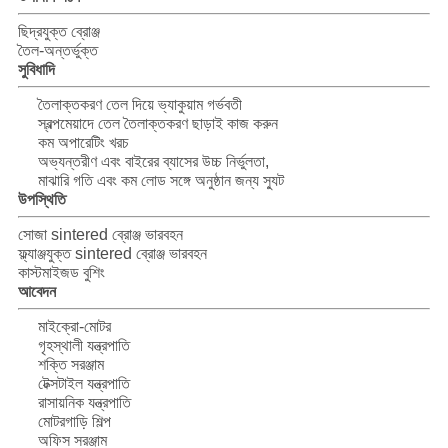
মামলা
ছিদ্রযুক্ত ব্রোঞ্জ
তৈল-অন্তর্ভুক্ত
সাইট
সুবিধাদি
ম্যাপ
তৈলাক্তকরণ তেল দিয়ে ভ্যাকুয়াম গর্ভবতী
স্বল্পমেয়াদে তেল তৈলাক্তকরণ ছাড়াই কাজ করুন
কম অপারেটিং খরচ
PRIVACY
অভ্যন্তরীণ এবং বাইরের ব্যাসের উচ্চ নির্ভুলতা,
মাঝারি গতি এবং কম লোড সঙ্গে অনুষ্ঠান জন্য স্যুট
POLICY
উপস্থিতি
সোজা sintered ব্রোঞ্জ ভারবহন
ফ্ল্যাঞ্জযুক্ত sintered ব্রোঞ্জ ভারবহন
কাস্টমাইজড বুশিং
আবেদন
মাইক্রো-মোটর
গৃহস্থালী যন্ত্রপাতি
শক্তি সরঞ্জাম
টেক্সটাইল যন্ত্রপাতি
রাসায়নিক যন্ত্রপাতি
মোটরগাড়ি শিল্প
অফিস সরঞ্জাম