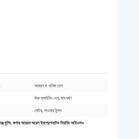
:
আয়রন + খনিজ তেল
উচ্চ স্লাইডিং বেগ, কম ঘর্ষণ
মোটর, পাওয়ার টুলস
ঞ্জ বুশিং
,
কপার আয়রন অয়েল ইমপ্রেগনটেড বিয়ারিং আইএসও