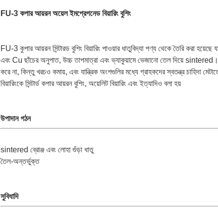
FU-3 কপার আয়রন অয়েল ইমপ্রেগনেড বিয়ারিং বুশিং
FU-3 কুপার আয়রন সিন্টারড বুশিং বিয়ারিং পাওয়ার ধাতুবিদ্যা পণ্য থেকে তৈরি করা হয
এবং Cu ছাঁচের অনুপাত, উচ্চ তাপমাত্রা এবং ভ্যাকুয়ামে ভেজানো তেল দিয়ে sintered।এই ধ
করে না, কিন্তু খরচও কমায়, এবং যান্ত্রিক অংশগুলির মধ্যে গ্রাহকদের স্বতন্ত্র চাহিদা মেট
বিয়ারিংকে সিন্টার্ড কপার আয়রন বুশিং, অয়েলিট বিয়ারিং এবং ইত্যাদিও বলা হয়
উপাদান গঠন
sintered ব্রোঞ্জ এবং লোহা গুঁড়া ধাতু
তৈল-অন্তর্ভুক্ত
সুবিধাদি