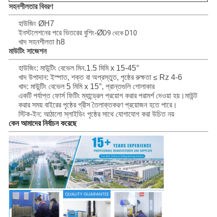
সহনশীলতার বিবরণ
হাউজিং ØH7
ইনস্টলেশনের পরে ভিতরের বুশিং-Ø
D9 থেকে D10
খাদ সহনশীলতা h8
মাউটিং সাজেশন
হাউজিং: মাউন্টিং বেভেল মিন.1.5 মিমি x 15-45°
খাদ উপাদান: ইস্পাত, শক্ত বা অপ্রস্তুত, পৃষ্ঠের রুক্ষতা ≤ Rz 4-6
খাদ: মাউন্টিং বেভেল 5 মিমি x 15°, প্রান্তগুলি গোলাকার
একটি পর্যাপ্ত ফোর্স ফিটিং ম্যান্ড্রেল প্রয়োগ করার পরামর্শ দেওয়া হয়।মাউন্ট
করার সময় বাইরের পৃষ্ঠের গ্রীস তৈলাক্তকরণ প্রয়োজন হতে পারে।
স্টিক-ইন: আঠালো স্লাইডিং পৃষ্ঠের সাথে যোগাযোগ করা উচিত নয়
কেন আমাদের নির্বাচন করেছে