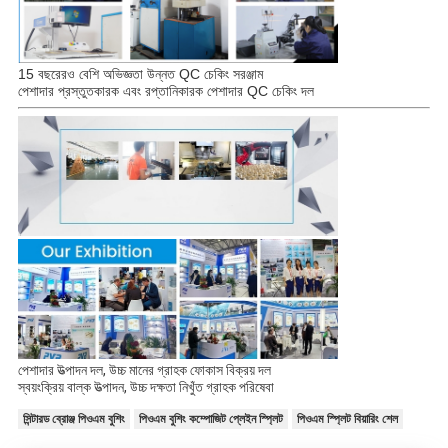
15 বছরেরও বেশি অভিজ্ঞতা উন্নত QC চেকিং সরঞ্জাম
পেশাদার প্রস্তুতকারক এবং রপ্তানিকারক পেশাদার QC চেকিং দল
পেশাদার উত্পাদন দল, উচ্চ মানের গ্রাহক ফোকাস বিক্রয় দল
স্বয়ংক্রিয় বাল্ক উত্পাদন, উচ্চ দক্ষতা নিখুঁত গ্রাহক পরিষেবা
সিন্টারড ব্রোঞ্জ পিওএম বুশিং
পিওএম বুশিং কম্পোজিট প্লেইন স্প্লিট
পিওএম স্প্লিট বিয়ারিং শেল