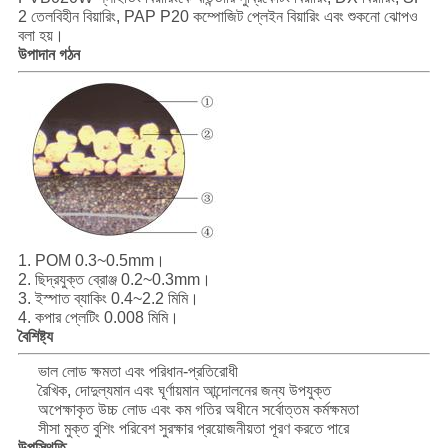
মামলা
2 তেলবিহীন বিয়ারিং, PAP P20 কম্পোজিট প্লেইন বিয়ারিং এবং শুকনো ঝোপও
বলা হয়।
উপাদান গঠন
সাইট
ম্যাপ
PRIVACY
POLICY
1. POM 0.3~0.5mm।
2. ছিদ্রযুক্ত ব্রোঞ্জ 0.2~0.3mm।
3. ইস্পাত ব্যাকিং 0.4~2.2 মিমি।
4. কপার প্লেটিং 0.008 মিমি।
বৈশিষ্ট্য
ভাল লোড ক্ষমতা এবং পরিধান-প্রতিরোধী
রৈখিক, দোদুল্যমান এবং ঘূর্ণায়মান আন্দোলনের জন্য উপযুক্ত
অপেক্ষাকৃত উচ্চ লোড এবং কম গতির অধীনে সর্বোত্তম কর্মক্ষমতা
সীসা মুক্ত বুশিং পরিবেশ সুরক্ষার প্রয়োজনীয়তা পূরণ করতে পারে
উপস্থিতি