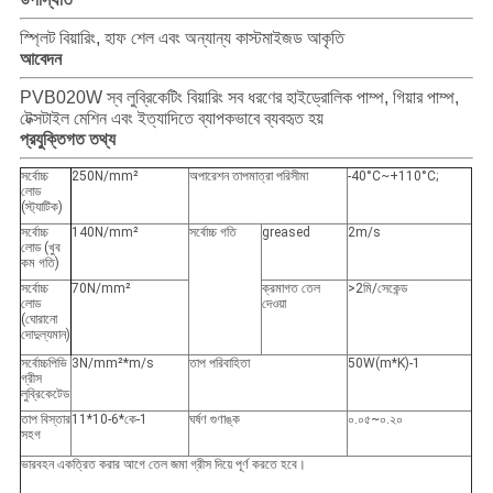
স্প্লিট বিয়ারিং, হাফ শেল এবং অন্যান্য কাস্টমাইজড আকৃতি
আবেদন
PVB020W স্ব লুব্রিকেটিং বিয়ারিং সব ধরণের হাইড্রোলিক পাম্প, গিয়ার পাম্প,
টেক্সটাইল মেশিন এবং ইত্যাদিতে ব্যাপকভাবে ব্যবহৃত হয়
প্রযুক্তিগত তথ্য
সর্বোচ্চ
250N/mm²
অপারেশন তাপমাত্রা পরিসীমা
-40°C~+110°C;
লোড
(স্ট্যাটিক)
সর্বোচ্চ
140N/mm²
সর্বোচ্চ গতি
greased
2m/s
লোড (খুব
কম গতি)
সর্বোচ্চ
70N/mm²
ক্রমাগত তেল
>2মি/সেকেন্ড
লোড
দেওয়া
(ঘোরানো
দোদুল্যমান)
সর্বোচ্চপিভি
3N/mm²*m/s
তাপ পরিবাহিতা
50W(m*K)
-1
গ্রীস
লুব্রিকেটেড
তাপ বিস্তার
11*10
-6
*কে
-1
ঘর্ষণ গুণাঙ্ক
০.০৫~০.২০
সহগ
ভারবহন একত্রিত করার আগে তেল জমা গ্রীস দিয়ে পূর্ণ করতে হবে।