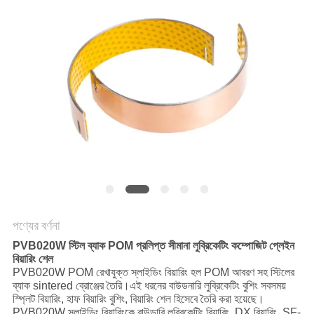
কারখানা
পরিদর্শন
গুণমান
নিয়ন্ত্রণ
আমাদের
সাথে
যোগাযোগ
পণ্যের বর্ণনা
PVB020W স্টিল ব্যাক POM প্রলিপ্ত সীমানা লুব্রিকেটিং কম্পোজিট প্লেইন
বিয়ারিং শেল
খবর
PVB020W POM রেখাযুক্ত স্লাইডিং বিয়ারিং হল POM আবরণ সহ স্টিলের
ব্যাক sintered ব্রোঞ্জের তৈরি।এই ধরনের বাউডনারি লুব্রিকেটিং বুশিং সবসময়
স্প্লিট বিয়ারিং, হাফ বিয়ারিং বুশিং, বিয়ারিং শেল হিসেবে তৈরি করা হয়েছে।
PVB020W স্লাইডিং বিয়ারিংকে বাউন্ডারি লুব্রিকেটিং বিয়ারিং, DX বিয়ারিং, SF-