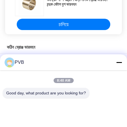
বন্দুক মেটাল বুশ ভারবহন
চালিয়ে
কঠিন ব্রোঞ্জ ভারবহন
উচ্চ শক্তি সলিড ব্রোঞ্জ বিয়ারিং ব্রাস হাতা বুশিং
PVB
বিশেষ উচ্চ কঠোরতা উচ্চ প্রসার্য ব্রোঞ্জ বুশিং তেল লুব্রিকেটেড ব্রোঞ্জ বিয়ারিং বুশিং JDB-
1U P10S
8:40 AM
নিকেল অ্যালুমিনিয়াম সলিড ব্রোঞ্জ বিয়ারিং CuAl10Ni5Fe5
Good day, what product are you looking for?
সব
কঠিন ব্রোঞ্জ ভারবহন
গ্রাফাইট ব্রোঞ্জ বিয়ারিং