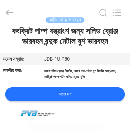
Jiashan
PVB
Sliding
Bearing
Co.,Ltd.
কঠিন ব্রোঞ্জ ভারবহন
All
Rights
Reserved.
কংক্রিট পাম্প যন্ত্রাংশ জন্য সলিড ব্রোঞ্জ
বাড়ি
ভারবহন বন্দুক মেটাল বুশ ভারবহন
পণ্য
মডেল নম্বার:
JDB-1U P80
ভিডিও
লক্ষণীয় করা:
,
,
কলার সলিড ব্রোঞ্জ বিয়ারিং
কলার গান মেটাল বুশ বিয়ারিং আইএসও
কংক্রিট পাম্প পার্টস সলিড ব্রোঞ্জ বুশিং
ভিআর
ভালো দাম
শো
আমাদের
সম্বন্ধে