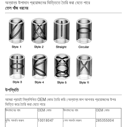
মামলা
অন্যান্য উপাদান প্রয়োজনের ভিত্তিতে তৈরি করা যেতে পারে
তেল খাঁজ ধরনের
সাইট
ম্যাপ
PRIVACY
POLICY
উপস্থিতি
আমরা প্রায়ই নিম্নলিখিত OEM কোড তৈরি করি।অন্যান্য মাপ আপনার প্রয়োজনের উপর
ভিত্তি করে তৈরি করা যেতে পারে
উৎপাদনের নাম
OEM কোড
উৎপাদনের নাম
OEM কোড
বুশিং সমর্থন করুন
10018047
শেল সমর্থন করুন
285355004