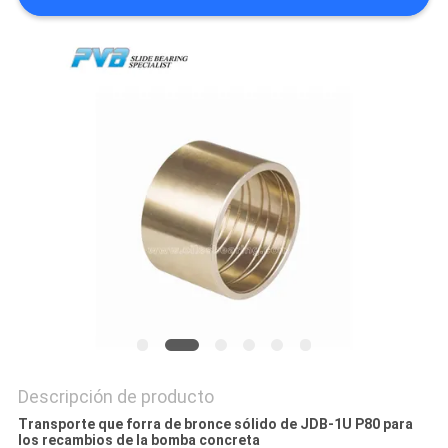
SOBRE
NOSOTROS
RECORRIDO
POR
LA
FÁBRICA
CONTROL
DE
CALIDAD
Descripción de producto
CONTACTA
Transporte que forra de bronce sólido de JDB-1U P80 para
CON
los recambios de la bomba concreta