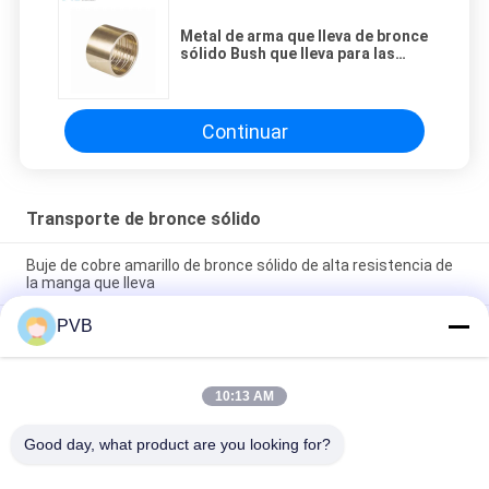
Metal de arma que lleva de bronce
sólido Bush que lleva para las
piezas de la bomba concreta
Continuar
Transporte de bronce sólido
Buje de cobre amarillo de bronce sólido de alta resistencia de
la manga que lleva
PVB
Especiales de alta dureza de alta tracción de bronce de bujes
de aceite lubricado de latón de rodamiento de bujes JDB-1U
P10S
10:13 AM
Niquele el transporte de bronce sólido de aluminio
CuAl10Ni5Fe5
Good day, what product are you looking for?
Categorías Populares
Todos