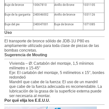
Buje de bronce
10067810
Anillo de Brone
1031105
Buje de la garganta
240046002
Anillo de bronce
1031126
Buje del pie
240047001
Buje de bronce
1071085
Uso
El transporte de bronce sólido de JDB-1U P80 es
ampliamente utilizado para toda clase de piezas de las
bombas concretas.
Sugerencia de Mouting
Vivienda – Ø: Cartabón del montaje, 1,5 mínimos
milímetro x 15-45°
Eje: El cartabón del montaje, 5 milímetros x 15°, bordes
redondeó
Mandril que cabe de la fuerza: El uso de un mandril
que cabe de la fuerza adecuada es recomendable. La
lubricación de la grasa de la superficie externa puede
ser necesaria al montar.
Por qué elija los E.E.U.U.