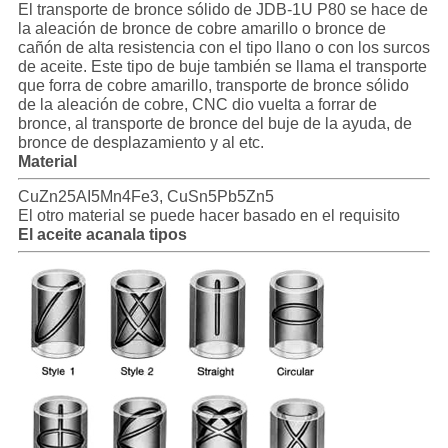
El transporte de bronce sólido de JDB-1U P80 se hace de
NOSOTROS
la aleación de bronce de cobre amarillo o bronce de
cañón de alta resistencia con el tipo llano o con los surcos
de aceite. Este tipo de buje también se llama el transporte
que forra de cobre amarillo, transporte de bronce sólido
NOTICIAS
de la aleación de cobre, CNC dio vuelta a forrar de
bronce, al transporte de bronce del buje de la ayuda, de
bronce de desplazamiento y al etc.
CASOS
Material
DE
CuZn25AI5Mn4Fe3, CuSn5Pb5Zn5
El otro material se puede hacer basado en el requisito
TRABAJO
El aceite acanala tipos
MAPA
DEL
SITIO
PRIVACY