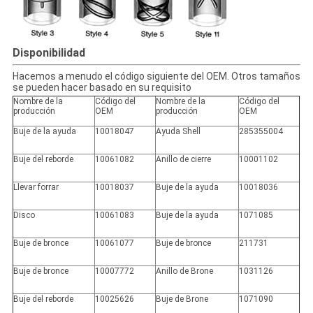
POLICY
Disponibilidad
Hacemos a menudo el código siguiente del OEM. Otros tamaños
se pueden hacer basado en su requisito
Nombre de la
Código del
Nombre de la
Código del
producción
OEM
producción
OEM
Buje de la ayuda
10018047
Ayuda Shell
285355004
Buje del reborde
10061082
Anillo de cierre
10001102
Llevar forrar
10018037
Buje de la ayuda
10018036
Disco
10061083
Buje de la ayuda
1071085
Buje de bronce
10061077
Buje de bronce
211731
Buje de bronce
10007772
Anillo de Brone
1031126
Buje del reborde
10025626
Buje de Brone
1071090