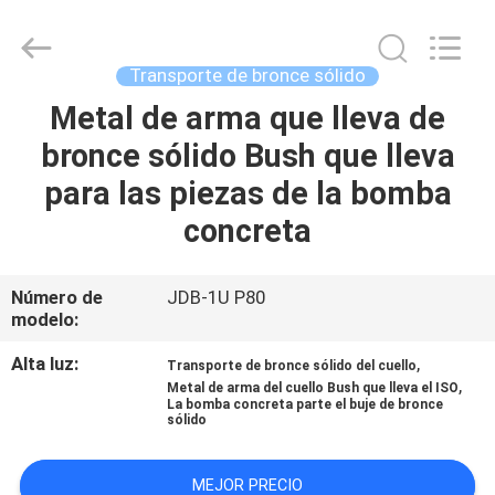
Jiashan
PVB
Sliding
Bearing
Co.,Ltd.
Transporte de bronce sólido
All
Rights
Metal de arma que lleva de
EN
Reserved.
bronce sólido Bush que lleva
CASA
para las piezas de la bomba
PRODUCTOS
concreta
LOS
Número de
JDB-1U P80
modelo:
VÍDEOS
Alta luz:
,
Transporte de bronce sólido del cuello
,
Metal de arma del cuello Bush que lleva el ISO
ESPECTÁCULO
La bomba concreta parte el buje de bronce
sólido
VR
MEJOR PRECIO