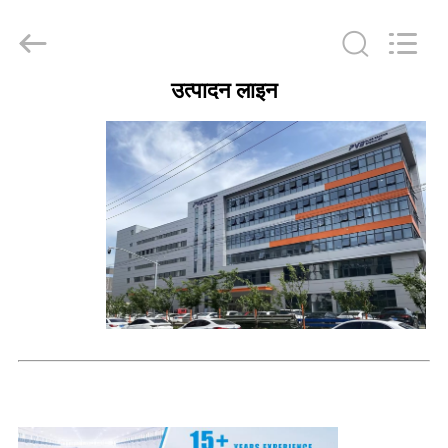
Jiashan
PVB
Sliding
Bearing
Co.,Ltd.
All
Rights
उत्पादन लाइन
Reserved.
घर
उत्पाद
विडियो
वी.आर.
शो
हमारे
बारे