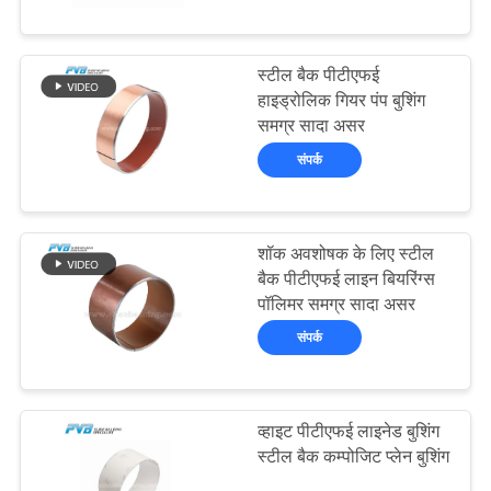
में
स्टील बैक पीटीएफई
कारखाने
10
हाइड्रोलिक गियर पंप बुशिंग
का
समग्र सादा असर
लिपटे कांस्य असर
संपर्क
दौरा
गुणवत्ता
शॉक अवशोषक के लिए स्टील
नियंत्रण
बैक पीटीएफई लाइन बियरिंग्स
पॉलिमर समग्र सादा असर
14
संपर्क
हमसे
संपर्क
PTFE पंक्तिबद्ध झाड़ी
करें
व्हाइट पीटीएफई लाइनेड बुशिंग
स्टील बैक कम्पोजिट प्लेन बुशिंग