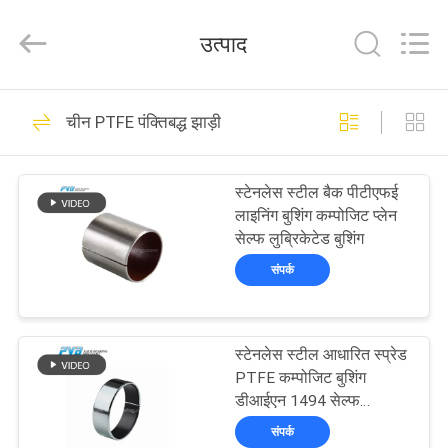
Jiashan
PVB
Sliding
उत्पाद
Bearing
Co.,Ltd.
All
Rights
Reserved.
घर
10
चीन PTFE पंक्तिबद्ध झाड़ी
ठोस कांस्य असर
उत्पाद
स्टेनलेस स्टील बैक पीटीएफई
लाइनिंग बुशिंग कम्पोजिट प्लेन
विडियो
सेल्फ लुब्रिकेटेड बुशिंग
संपर्क
वी.आर.
10
शो
स्टेनलेस स्टील आधारित स्प्रेड
ग्रेफाइट कांस्य असर
PTFE कम्पोजिट बुशिंग
हमारे
डीआईएन 1494 सेल्फ
लुब्रिकेटिंग स्लीव बियरिंग्स
बारे
संपर्क