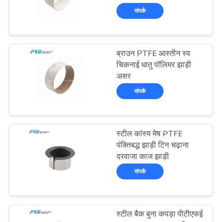
समाचार
संपर्क
मामले
8
ब्राउन PTFE आस्तीन स्व
पोम बुशिंग
चिकनाई धातु पॉलिमर झाड़ी
साइटमैप
असर
संपर्क
PRIVACY
POLICY
स्टील कांस्य मेष PTFE
11
पंक्तिबद्ध झाड़ी टिन चढ़ाना
दरवाजा काज झाड़ी
बाईमेटल बुशिंग
संपर्क
स्टील बैक बुना कपड़ा पीटीएफई