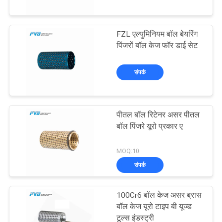
में
FZL एल्युमिनियम बॉल बेयरिंग
कारखाने
10
पिंजरों बॉल केज फॉर डाई सेट
का
लिपटे कांस्य असर
संपर्क
दौरा
गुणवत्ता
पीतल बॉल रिटेनर असर पीतल
नियंत्रण
बॉल पिंजरे यूरो प्रकार ए
14
MOQ:10
हमसे
संपर्क
संपर्क
PTFE पंक्तिबद्ध झाड़ी
करें
100Cr6 बॉल केज असर ब्रास
बॉल केज यूरो टाइप बी यूज्ड
टूल्स इंडस्ट्री