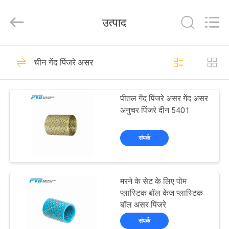
Jiashan
PVB
Sliding
उत्पाद
Bearing
Co.,Ltd.
All
Rights
Reserved.
घर
10
चीन गेंद पिंजरे असर
ठोस कांस्य असर
उत्पाद
पीतल गेंद पिंजरे असर गेंद असर
अनुचर पिंजरे दीन 5401
विडियो
संपर्क
वी.आर.
10
शो
मरने के सेट के लिए पोम
ग्रेफाइट कांस्य असर
प्लास्टिक बॉल केज प्लास्टिक
हमारे
बॉल असर पिंजरे
बारे
संपर्क