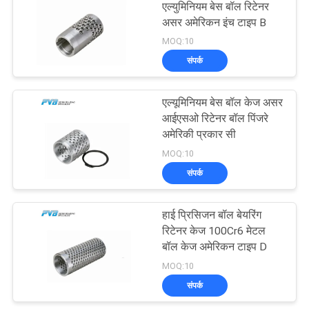
एल्युमिनियम बेस बॉल रिटेनर
असर अमेरिकन इंच टाइप B
14
MOQ:10
ग्रेफाइट प्लग्ड ब्रॉन्ज
संपर्क
वियर प्लेट
एल्यूमिनियम बेस बॉल केज असर
आईएसओ रिटेनर बॉल पिंजरे
अमेरिकी प्रकार सी
MOQ:10
संपर्क
1
हाई प्रिसिजन बॉल बेयरिंग
फिलामेंट घाव असर
रिटेनर केज 100Cr6 मेटल
बॉल केज अमेरिकन टाइप D
MOQ:10
संपर्क