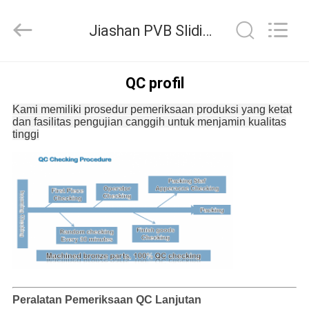
Jiashan
PVB
Sliding
Jiashan PVB Sliding Bearing Co.,Ltd Kontrol kualitas
Bearing
Co.,Ltd.
All
Rights
Reserved.
RUMAH
QC profil
Kami memiliki prosedur pemeriksaan produksi yang ketat
PRODUK
dan fasilitas pengujian canggih untuk menjamin kualitas
tinggi
VIDEO
PERTUNJUKAN
VR
TENTANG
KAMI
Peralatan Pemeriksaan QC Lanjutan