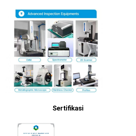
TUR
PABRIK
KONTROL
KUALITAS
HUBUNGI
KAMI
BERITA
Sertifikasi
KASUS-
KASUS