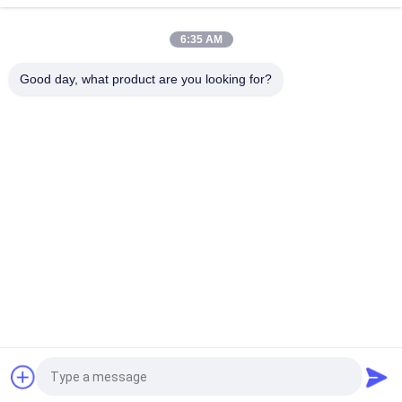
6:35 AM
Good day, what product are you looking for?
Bad Request
Semua
Bantalan Perunggu 
Bantalan Perunggu 
Padat
Grafit
Bantalan Perunggu 
Bos Berjajar PTFE
Dibungkus
POM Bos
Bos Bimetal
Pelat Keausan 
Bantalan Luka 
Perunggu 
Filamen
Terpasang Grafit
Quote request suatu