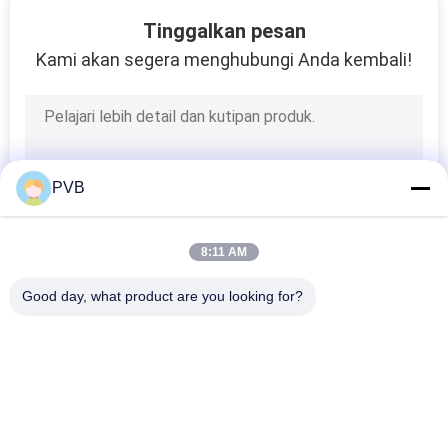
Tinggalkan pesan
TUR
Kami akan segera menghubungi Anda kembali!
PABRIK
10
Bantalan Perunggu
KONTROL
Dibungkus
KUALITAS
PVB
HUBUNGI
8:11 AM
KAMI
Good day, what product are you looking for?
14
Bad Request
BERITA
Semua
Bos Berjajar PTFE
Bantalan Perunggu 
Bantalan Perunggu 
KASUS-
Padat
Grafit
KASUS