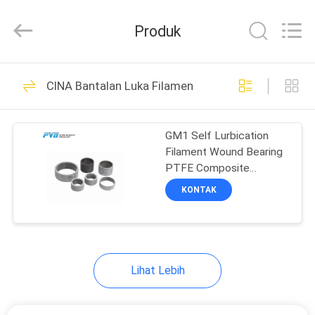
Jiashan
PVB
Sliding
Produk
Bearing
Co.,Ltd.
All
Rights
Reserved.
RUMAH
10
CINA Bantalan Luka Filamen
Bantalan Perunggu
PRODUK
Padat
GM1 Self Lurbication
Filament Wound Bearing
VIDEO
PTFE Composite
Filament Wound Boss
KONTAK
PERTUNJUKAN
10
VR
Bantalan Perunggu
Lihat Lebih
TENTANG
Grafit
KAMI