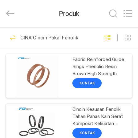
Jiashan
PVB
Sliding
Produk
Bearing
Co.,Ltd.
All
Rights
Reserved.
RUMAH
10
CINA Cincin Pakai Fenolik
Bantalan Perunggu
PRODUK
Padat
Fabric Reinforced Guide
Rings Phenolic Resin
VIDEO
Brown High Strength
KONTAK
PERTUNJUKAN
10
VR
Bantalan Perunggu
Cincin Keausan Fenolik
Tahan Panas Kain Serat
TENTANG
Grafit
Komposit Kekuatan
KAMI
Tinggi Diperkuat
KONTAK