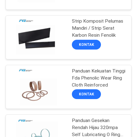
TUR
Strip Komposit Pelumas
PABRIK
10
Mandiri / Strip Serat
Karbon Resin Fenolik
Bantalan Perunggu
KONTROL
KONTAK
Dibungkus
KUALITAS
Panduan Kekuatan Tinggi
HUBUNGI
Fda Phenolic Wear Ring
KAMI
Cloth Reinforced
14
KONTAK
BERITA
Bos Berjajar PTFE
Panduan Gesekan
KASUS-
Rendah Hijau 320mpa
KASUS
Self Lubricating O Ring