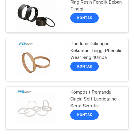
Ring Resin Fenolik Beban
Tinggi
14
KONTAK
Pelat Keausan
Perunggu
Panduan Dukungan
Terpasang Grafit
Kekuatan Tinggi Phenolic
Wear Ring 40mpa
KONTAK
1
Bantalan Luka
Komposit Pemandu
Cincin Self Lubricating
Filamen
Serat Sintetis
KONTAK