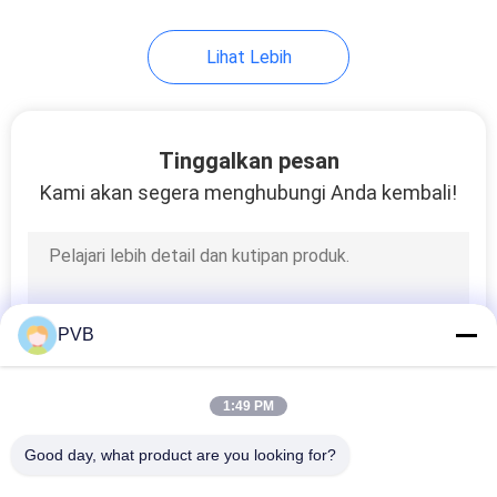
10
Lihat Lebih
Bantalan Sangkar
Bola
Tinggalkan pesan
Kami akan segera menghubungi Anda kembali!
3
Bos Perunggu Sinter
PVB
1:49 PM
Good day, what product are you looking for?
Semua