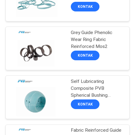
Reinforced Polyester
KONTAK
Resin
SITEMAP
8
Grey Guide Phenolic
PRIVACY
POM Bos
Wear Ring Fabric
POLICY
Reinforced Mos2
KONTAK
Self Lubricating
11
Composite PVB
Spherical Bushing
Bos Bimetal
Bearing Chemical
KONTAK
Resistance
Fabric Reinforced Guide