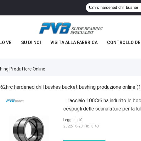
LO VR
SU DI NOI
VISITA ALLA FABBRICA
CONTROLLO DE
hing Produttore Online
62hrc hardened drill bushes bucket bushing produzione online
(1
l'acciaio 100Cr6 ha indurito le boc
cespugli delle scanalature per la lu
Leggi di più
2022-10-23 18:18:43