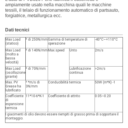
ampiamente usato nella macchina quali le macchine
tessili, il telaio di funzionamento automatico di partsauto,
forgiatrice, metallurgica ecc.
Dati tecnici
Max Load
² di 250N/mm
Gamma di temperature di
-40°C~+110°C
(statico)
operazione
Max Load
² di 140N/mm
Max.speed
Unto
2m/s
(molto a
bassa
velocità)
Max Load
² di 70N/mm
Lubrificazione
>2m/s
(oscillazione
continua
girante)
Max. PV
² *m/s di
Conducibilità termica
50W (m*K)
-1
Grease ha
3N/mm
lubrificato
Coefficiente
11*10-6*K-1
Coefficiente di attrito
0.05~0.20
di
espansione
termica
I giacimenti di olio devono essere riempiti di grasso prima di sopportare il
montaggio.