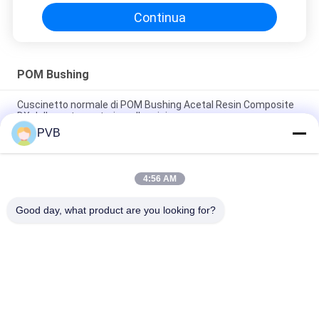
Continua
POM Bushing
Cuscinetto normale di POM Bushing Acetal Resin Composite
DX della parte posteriore d'acciaio
PVB
Diamond Oil Pockets POM Bushings Steel Back POM Bearing
Boundary Lubricating
4:56 AM
Parte posteriore d'acciaio POM Bushing Composite Plain Split
in bronzo sinterizzato che sopporta Shell
Good day, what product are you looking for?
Categorie popolari
Tutti
Bronzina Della 
Bronzina Solida
Grafite