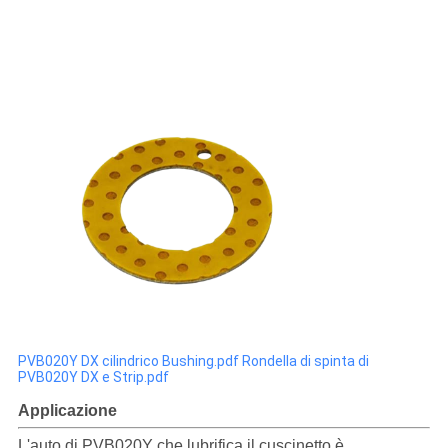
PVB020Y DX cilindrico Bushing.pdf
Rondella di spinta di
PVB020Y DX e Strip.pdf
Applicazione
L'auto di PVB020Y che lubrifica il cuscinetto è