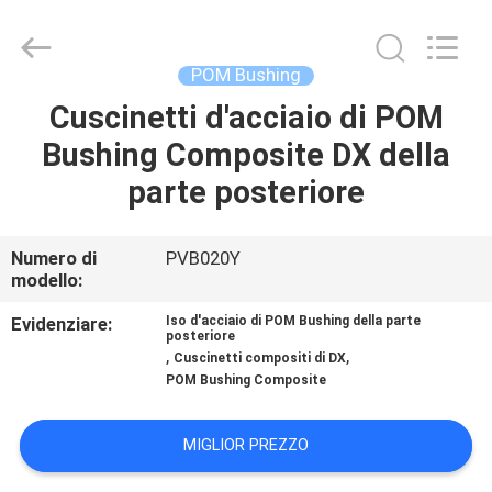
Jiashan
PVB
Sliding
Bearing
Co.,Ltd.
POM Bushing
All
Rights
Reserved.
Cuscinetti d'acciaio di POM
CASA.
Bushing Composite DX della
PRODOTTI
parte posteriore
VIDEO
Numero di
PVB020Y
modello:
SPETTACOLO
Evidenziare:
Iso d'acciaio di POM Bushing della parte
posteriore
,
,
VR
Cuscinetti compositi di DX
POM Bushing Composite
SU
MIGLIOR PREZZO
DI