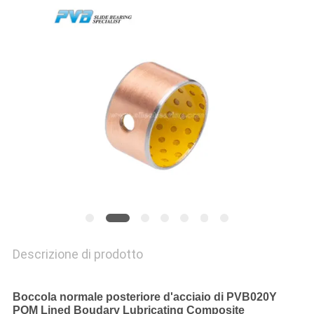
NOI
VISITA
ALLA
FABBRICA
CONTROLLO
DELLA
QUALITÀ
CONTATTACI
Descrizione di prodotto
NOTIZIE
Boccola normale posteriore d'acciaio di PVB020Y
POM Lined Boudary Lubricating Composite