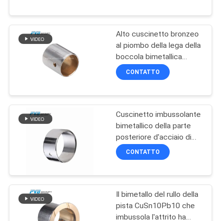
NOI
Alto cuscinetto bronzeo
VISITA
10
al piombo della lega della
ALLA
boccola bimetallica
posteriore d'acciaio
Bronzina avvolta
FABBRICA
CONTATTO
SAE48
CONTROLLO
Cuscinetto imbussolante
DELLA
bimetallico della parte
QUALITÀ
posteriore d'acciaio di
14
AlSn20Cu Tin Aluminum
CONTATTO
Bearing Bimetal Bushings
PTFE ha allineato la
CONTATTACI
boccola
Il bimetallo del rullo della
NOTIZIE
pista CuSn10Pb10 che
imbussola l'attrito ha