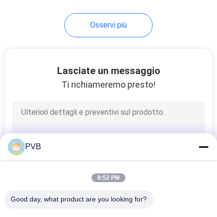
10
Osservi più
Cuscinetto della
gabbia di palla
Lasciate un messaggio
Ti richiameremo presto!
3
Boccola in bronzo
PVB
sinterizzato
8:52 PM
Good day, what product are you looking for?
Tutti