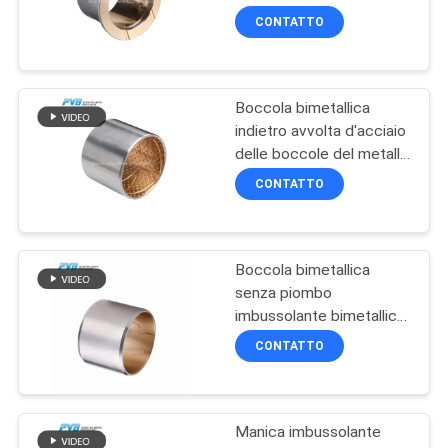
saldato la boccola
CASI
CONTATTO
bimetallica della flangia
8
MAPPA
Boccola bimetallica
DEL
POM Bushing
indietro avvolta d'acciaio
SITO
delle boccole del metallo
della Bi CuPb6Sn6Zn3
CONTATTO
PRIVACY
POLICY
Boccola bimetallica
11
senza piombo
imbussolante bimetallica
Boccola bimetallica
della lega bronzea di
CONTATTO
CuSn6.5P
Manica imbussolante