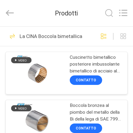
Jiashan
PVB
Sliding
Prodotti
Bearing
Co.,Ltd.
All
Rights
Reserved.
CASA.
10
La CINA Boccola bimetallica
Bronzina solida
PRODOTTI
Cuscinetto bimetallico
posteriore imbussolante
VIDEO
bimetallico di acciaio al
carbonio della lega di
CONTATTO
rame CuSn10Pb10
SPETTACOLO
10
VR
Bronzina della
Boccola bronzea al
piombo del metallo della
SU
grafite
Bi della lega di SAE 799
DI
d'acciaio della parte
CONTATTO
posteriore alta