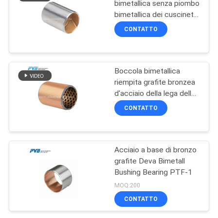
bimetallica senza piombo
bimetallica dei cuscinetti
14
CuSn8Ni di iso 3547
CONTATTO
Piatto bronzeo di
usura tappato
Boccola bimetallica
grafite
riempita grafite bronzea
d'acciaio della lega della
parte posteriore
CONTATTO
CuSn10Pb10
1
Cuscinetto
Acciaio a base di bronzo
grafite Deva Bimetall
arrotolato del
Bushing Bearing PTF-1
filamento
MOQ:200
CONTATTO