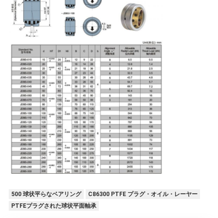
ー
ス
事
件
地
図
PRIVACY
POLICY
500 球状平らなベアリング
C86300 PTFE プラグ・オイル・レーヤー
PTFEプラグされた球状平面軸承