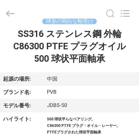
©
2022
-
2026
Jiashan
球形の明白な軸受け
PVB
Sliding
Bearing
SS316 ステンレス鋼 外輪
家
Co.,Ltd.
All
Rights
C86300 PTFE プラグオイル
へ
Reserved.
500 球状平面軸承
製
品
起源の場所:
中国
PVB
ブランド名:
ビ
JDBS-50
モデル番号:
デ
,
ハイライト:
500 球状平らなベアリング
オ
,
C86300 PTFE プラグ・オイル・レーヤー
PTFEプラグされた球状平面軸承