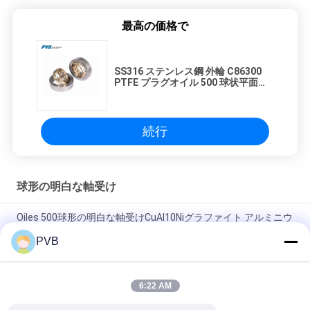
最高の価格で
SS316 ステンレス鋼 外輪 C86300
PTFE プラグオイル 500 球状平面軸
承
続行
球形の明白な軸受け
Oiles 500球形の明白な軸受けCuAl10Niグラファイト アルミニウ
ム青銅色軸受け
PVB
手入れ不要の球形の明白な軸受け100Cr6外リング球形のブッシ
ュの忍耐
6:22 AM
GCr15球形の明白な軸受けCuSn12 Oilless青銅色のブッシュ