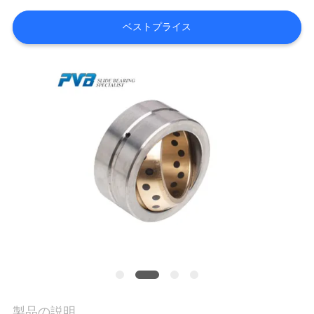
VR
ベストプライス
シ
ョ
ー
わ
た
し
た
ち
に
製品の説明