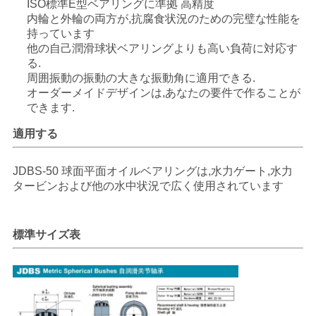
ISO標準E型ベアリングに準拠 高精度
管
内輪と外輪の両方が,抗腐食状況のための完璧な性能を
持っています
理
他の自己潤滑球状ベアリングよりも高い負荷に対応す
る.
周囲振動の振動の大きな振動角に適用できる.
連
オーダーメイドデザインは,あなたの要件で作ることが
できます.
絡
適用する
く
だ
JDBS-50 球面平面オイルベアリングは,水力ゲート,水力
タービンおよび他の水中状況で広く使用されています
さ
い
標準サイズ表
ニ
ュ