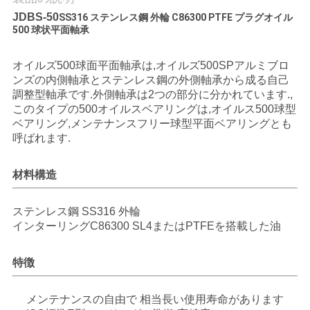
つ
JDBS-50
SS316 ステンレス鋼 外輪 C86300 PTFE プラグオイル
い
500 球状平面軸承
て
オイルズ500球面平面軸承は,オイルズ500SPアルミブロ
ンズの内側軸承とステンレス鋼の外側軸承から成る自己
調整型軸承です.外側軸承は2つの部分に分かれています.,
工
このタイプの500オイルスベアリングは,オイルス500球型
ベアリング,メンテナンスフリー球型平面ベアリングとも
場
呼ばれます.
ツ
材料構造
ア
ステンレス鋼 SS316 外輪
ー
インターリングC86300 SL4またはPTFEを搭載した油
品
特徴
質
メンテナンスの自由で 相当長い使用寿命があります