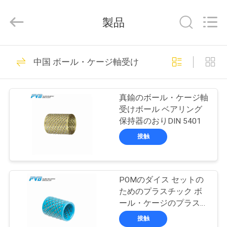
©
2022
-
製品
2026
Jiashan
PVB
Sliding
Bearing
家
10
Co.,Ltd.
中国 ボール・ケージ軸受け
All
Rights
へ
Reserved.
固体青銅色軸受け
真鍮のボール・ケージ軸
製
受けボール ベアリング
保持器のおりDIN 5401
品
接触
10
ビ
グラファイトの青
POMのダイス セットの
デ
ためのプラスチック ボ
銅色軸受け
オ
ール・ケージのプラスチ
ック ボール ベアリング
接触
のおり