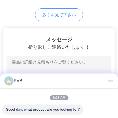
ー
10
多くを見て下さい
ボール・ケージ軸受
ス
け
事
メッセージ
件
折り返しご連絡いたします！
地
3
焼結させた青銅色の
図
PVB
ブッシュ
PRIVACY
9:07 AM
POLICY
Good day, what product are you looking for?