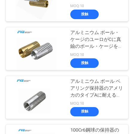
つ
プBは用具の企業を使用
MOQ:10
い
した
接触
8
て
アルミニウム ボール・
POMのブッシュ
ケージのユーロがCに真
工
鍮のボール・ケージをタ
イプするセットは死ぬ
MOQ:10
場
接触
ツ
ア
アルミニウム ボール ベ
11
アリング保持器のアメリ
ー
バイメタルのブッ
カのタイプAに耐えるサ
ークリップのボール・ケ
MOQ:10
シュ
ージ
接触
品
質
100Cr6鋼球の保持器の