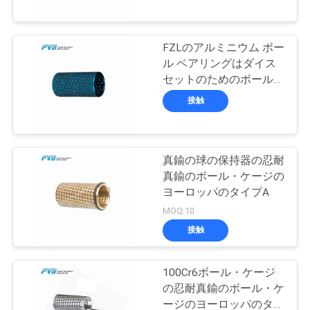
VR
シ
FZLのアルミニウム ボー
10
ル ベアリングはダイス
ョ
包まれた青銅色軸受
セットのためのボール・
ー
ケージをおりに入れる
接触
け
わ
真鍮の球の保持器の忍耐
た
真鍮のボール・ケージの
ヨーロッパのタイプA
し
14
MOQ:10
た
PTFEはブッシュを
接触
ち
並べた
100Cr6ボール・ケージ
に
の忍耐真鍮のボール・ケ
ージのヨーロッパのタイ