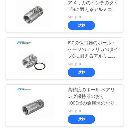
アメリカのインチのタイ
管
プBに耐えるアルミニウ
14
理
ム基礎球の保持器
MOQ:10
グラファイトによ
接触
連
って差し込まれる
ISOの保持器のボール・
絡
ケージのアメリカのタイ
青銅色の摩耗の版
プCに耐えるアルミニウ
く
ム基礎ボール・ケージ
MOQ:10
だ
接触
1
さ
フィラメントによ
高精度のボール ベアリ
い
ング保持器のおり
って傷つけられる
100Cr6の金属球のおり
のアメリカのタイプD
MOQ:10
ニ
軸受け
接触
ュ