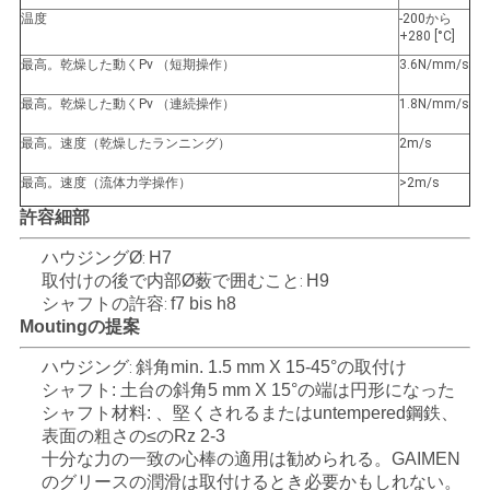
温度
-200から
+280 [°C]
最高。乾燥した動くPv （短期操作）
3.6N/mm/s
最高。乾燥した動くPv （連続操作）
1.8N/mm/s
最高。速度（乾燥したランニング）
2m/s
最高。速度（流体力学操作）
>2m/s
許容細部
ハウジングØ
H7
:
取付けの後で内部Ø薮で囲むこと
H9
:
シャフトの許容
f7 bis h8
:
Moutingの提案
ハウジング
斜角min. 1.5 mm X 15-45°の取付け
:
シャフト:
土台の斜角5 mm X 15°の端は円形になった
シャフト材料: 、堅くされるまたはuntempered鋼鉄、
表面の粗さの≤のRz 2-3
十分な力の一致の心棒の適用は勧められる。GAIMEN
のグリースの潤滑は取付けるとき必要かもしれない。