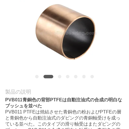
VR
シ
ョ
ー
わ
た
し
製品の説明
た
PVB011青銅色の背部PTFEは自動注油式の合成の明白な
ち
ブッシュを並べた
PVB011 PTFEは焼結させた青銅色の粉およびPTFEの層
に
と青銅色から自動注油式のダビングの青銅軸受けを成っ
ている並べた。このタイプの滑り軸受はまたダビングの