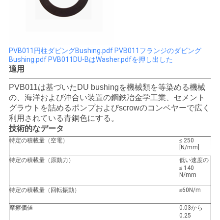
PVB011円柱ダビングBushing.pdf
PVB011フランジのダビング
Bushing.pdf
PVB011DU-BはWasher.pdfを押し出した
適用
PVB011は基づいたDU bushingを機械類を等染める機械
の、海洋および沖合い装置の鋼鉄冶金学工業、セメント
グラウトを詰めるポンプおよびscrowのコンベヤーで広く
利用されている青銅色にする。
技術的なデータ
特定の積載量（空電）
≤ 250
[N/mm]
特定の積載量（原動力）
低い速度の
≤ 140
N/mm
特定の積載量（回転振動）
≤60N/m
摩擦価値
0.03から
0.25