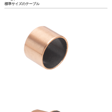
管
標準サイズのテーブル
理
連
絡
く
だ
さ
い
ニ
ュ