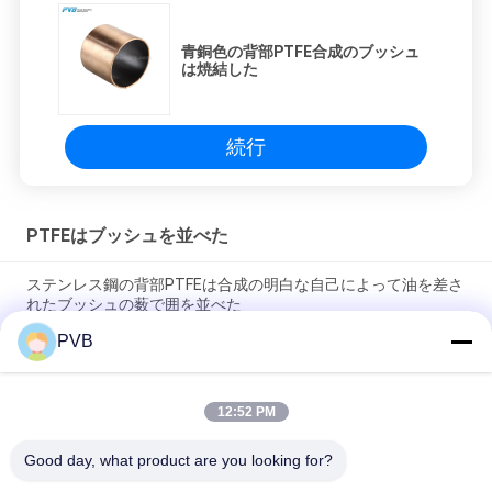
青銅色の背部PTFE合成のブッシュ
は焼結した
続行
PTFEはブッシュを並べた
ステンレス鋼の背部PTFEは合成の明白な自己によって油を差さ
れたブッシュの薮で囲を並べた
PVB
ステンレス鋼はスリーブ軸受けに油を差している後方破片PTFE
の合成のブッシュDINの1494の自己を
12:52 PM
鋼鉄背部PTFEは合成の明白な軸受けを薮で囲むHydrualicの歯
車ポンプを並べた
Good day, what product are you looking for?