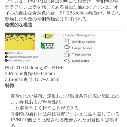
つ
ブッシュ、PAP P11の合成の明白な軸受け、青銅色の背
部テフロン上塗を施してある自動注油式のブッシュ、オ
い
イルの自由な青銅色の薮、SF-1Bのoiless軸受け、明白な
乾燥した滑走の青銅色軸受けと呼ばれる。
て
物質的な構造
工
場
ツ
Pb 0.01~0.03mmとの1.PTFE
2.Porous青銅0.2~0.3mm
ア
3.Bronze裏付け0.7~2.3mm
特徴
ー
潤滑のない負荷、速度および温度条件の広い範囲上の
よい摩耗および摩擦性能。
品
また潤滑とよく行うことができる。
青銅色の裏付けは鋼鉄背部ブッシュに油を差している
質
PVB010自己と比較される改善された耐食性を提供す
る。