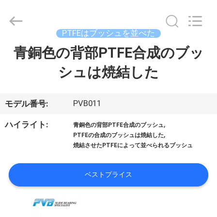
©
2022
-
2026
Jiashan
PTFEはブッシュを並べた
PVB
Sliding
Bearing
青銅色の背部PTFE合成のブッ
家
Co.,Ltd.
All
Rights
シュは焼結した
へ
Reserved.
製
PVB011
モデル番号:
品
,
ハイライト:
青銅色の背部PTFE合成のブッシュ
,
PTFEの合成のブッシュは焼結した
焼結させたPTFEによって並べられるブッシュ
ビ
デ
ベストプライス
オ