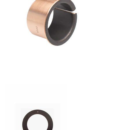
ー
ス
事
件
地
図
PRIVACY
POLICY