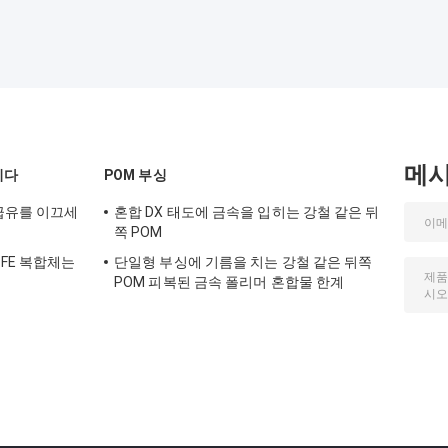
메
니다
POM 부싱
 급유를 이끄세
혼합 DX 태도에 금속을 입히는 강철 같은 뒤
쪽 POM
FE 복합체는
단일형 부싱에 기름을 치는 강철 같은 뒤쪽
POM 피복된 금속 폴리머 혼합물 한계