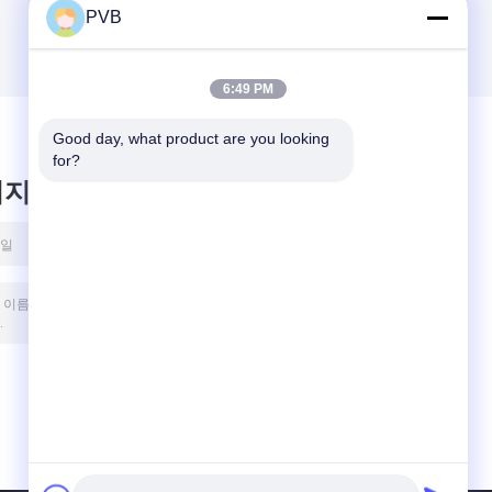
PVB
6:49 PM
Good day, what product are you looking 
for?
시지를 남겨주세요