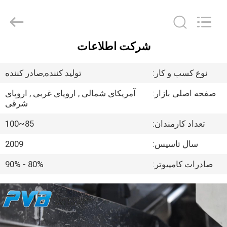
Jiashan
PVB
Sliding
Bearing
Co.,Ltd.
All
Rights
شرکت اطلاعات
Reserved.
خونه
نوع کسب و کار:
تولید کننده,صادر کننده
محصولات
صفحه اصلی بازار:
آمریکای شمالی , اروپای غربی , اروپای
شرقی
ویدیوها
تعداد کارمندان:
85~100
سال تاسیس:
2009
نمایش
صادرات کامپیوتر:
80% - 90%
VR
درباره
ما