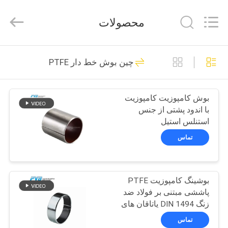
Jiashan
PVB
Sliding
محصولات
Bearing
Co.,Ltd.
All
Rights
Reserved.
خونه
10
چین بوش خط دار PTFE
بلبرینگ برنز جامد
محصولات
بوش کامپوزیت کامپوزیت
با اندود پشتی از جنس
ویدیوها
استنلس استیل
تماس
نمایش
10
VR
بوشینگ کامپوزیت PTFE
بلبرینگ برنزی گرافیت
پاششی مبتنی بر فولاد ضد
درباره
زنگ DIN 1494 یاتاقان های
ما
آستین خود روان کننده
تماس