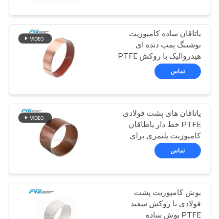
تور
یاتاقان ساده کامپوزیت
کارخانه
10
بوشینگ پمپ دنده ای
هیدروالیک با روکش PTFE
بلبرینگ برنز پیچیده
کنترل
تماس
شده
کیفیت
یاتاقان های پشت فولادی
با
PTFE خط دار یاطاقان
ما
کامپوزیت پلیمری برای
14
ضربه گیر
تماس
تماس
بگیرید
بوش خط دار PTFE
بوش کامپوزیت پشت
اخبار
فولادی با روکش سفید
PTFE بوش ساده