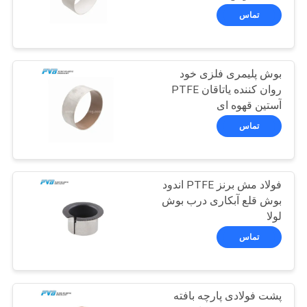
پرونده
تماس
ها
8
بوش پلیمری فلزی خود
نقشه
بوش POM
روان کننده یاتاقان PTFE
سایت
آستین قهوه ای
تماس
PRIVACY
POLICY
فولاد مش برنز PTFE اندود
11
بوش قلع آبکاری درب بوش
لولا
بوش دو فلزی
تماس
پشت فولادی پارچه بافته