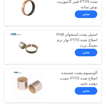
شده PTFE فیبر کامپوزیت
بوش ساده
14
تماس
صفحه پوشیدنی برنزی
متصل به گرافیت
استیل پشت استخوان PHB
اصلاح شده PTFE نوار نرم
بشینگ پرت
تماس
1
آلومینیوم پشت چسبنده
بلبرینگ زخم رشته ای
اصلاح شده PTFE چسب
دهنده جامد
تماس