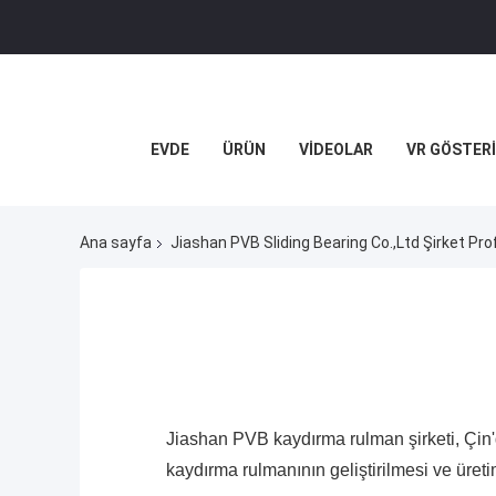
EVDE
ÜRÜN
VIDEOLAR
VR GÖSTERI
Ana sayfa
Jiashan PVB Sliding Bearing Co.,Ltd Şirket Profi
Jiashan PVB kaydırma rulman şirketi, Çin'de
kaydırma rulmanının geliştirilmesi ve üreti