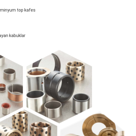
Alüminyum top kafes
layan kabuklar