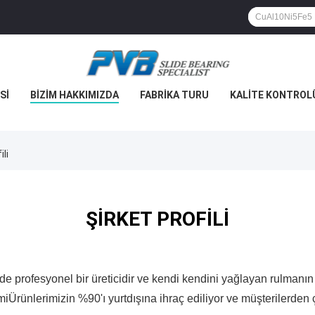
SI
BIZIM HAKKIMIZDA
FABRIKA TURU
KALITE KONTROL
li
ŞIRKET PROFILI
 profesyonel bir üreticidir ve kendi kendini yağlayan rulmanın ih
miÜrünlerimizin %90'ı yurtdışına ihraç ediliyor ve müşterilerden ç