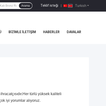
Teklif isteği
|
Turkish
Arama
Ü
BIZIMLE İLETIŞIM
HABERLER
DAVALAR
racatçısıdır.Her türlü yüksek kaliteli
ok iyi yorumlar alıyoruz.