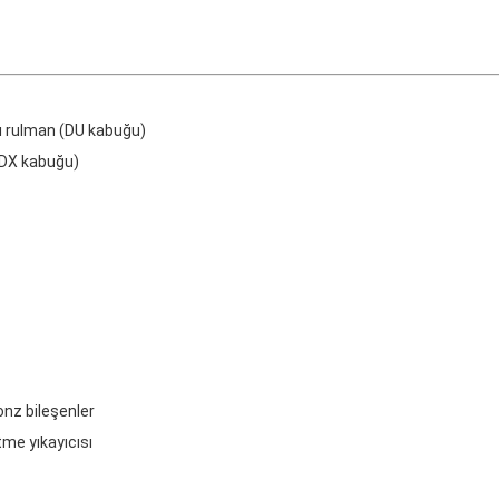
cı rulman (DU kabuğu)
(DX kabuğu)
onz bileşenler
tme yıkayıcısı