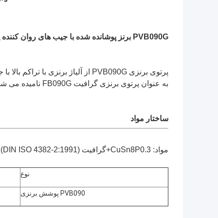
PVB090G برنز پوشانده شده با جیب های روان کننده پر شده
پرتوی برنزی PVB090G از آلیاژ برنزی
به عنوان پرتوی برنزی گرافیت FB090G نامیده می شود.لوله های ساده ای که از برنز پوشیده شده اند.
ساختار مواد
مواد: CuSn8P0.3+گرافیت (DIN ISO 4382-2:1991)
نوع
PVB090 پوشش برنزی