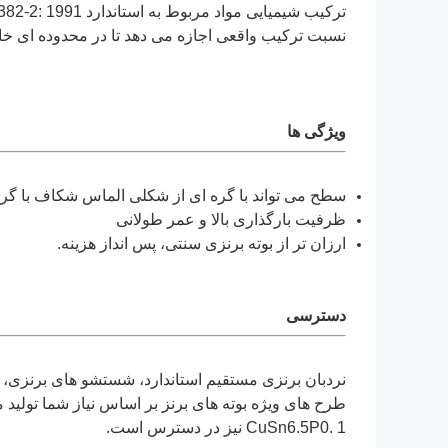
ترکیب شیمیایی مواد مربوط به استاندارد DIN17662 ISO 4382-2: 1991؛ CW453K است.
نسبت ترکیب واقعی اجازه می دهد تا در محدوده ای خاص ب
ویژگی ها
سطح می تواند با گره ای از شکلی الماس شکاف با گر
ظرفیت بارگذاری بالا و عمر طولانی
ارزان تر از بوته برنزی سنتی، پس انداز هزینه.
دسترسی
نردبان برنزی مستقیم استاندارد، شستشو های برنزی، ن
طرح های ویژه بوته های برنز بر اساس نیاز شما تولید 
CuSn6.5P0. 1 نیز در دسترس است.