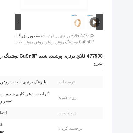
477538 فلانج برنزی پوشیده شده
تصویر بزرگ :
CuSn8P بوشینگ روغن روغن روغن روغن جیب
477538 فلانج برنزی پوشیده شده CuSn8P بوشینگ روغن روغن روغن روغن جیب
شرح
توضیحات:
بلبرینگ برنزی با جیب روغن 
گرافیت روغن کاری شده، بدون 
روان کننده:
تعمیر و
درخواست:
انتق
فلا
برجسته کردن:
ing