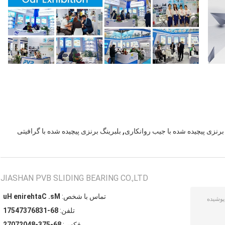
,
رنزی پیچیده شده با جیب روانکاری
بلبرینگ برنزی پیچیده شده با گرافیتی
JIASHAN PVB SLIDING BEARING CO.,LTD
تماس با شخص:
Ms. Catherine Hu
تلفن:
86-13867374571
فکس:
86-573-84027072