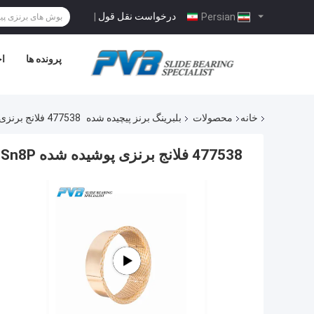
درخواست نقل قول
|
Persian
پرونده ها
اخ
خانه
محصولات
بلبرینگ برنز پیچیده شده
477538 فلانج برنزی پوشیده شده CuSn8P بوشینگ روغن روغن روغن روغن جیب
477538 فلانج برنزی پوشیده شده CuSn8P بوشینگ روغن روغن روغن روغن جیب