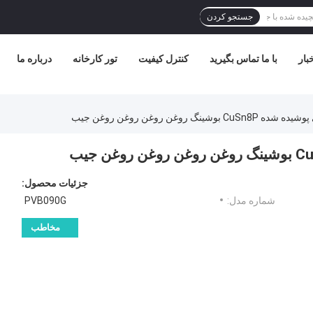
جستجو کردن
بار
با ما تماس بگیرید
کنترل کیفیت
تور کارخانه
درباره ما
جزئیات محصول:
شماره مدل:
PVB090G
مخاطب