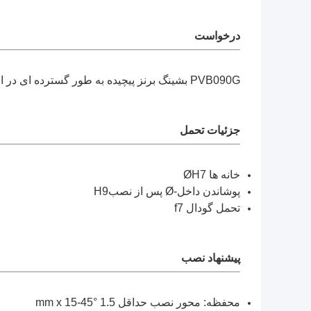
درخواست
PVB090G بشینگ برنز پیچیده به طور گسترده ای در انتقال خودرو استفاده می شود
جزئیات تحمل
خانه ها ØH7
پوشاندن داخل-Ø پس از نصبH9
تحمل گودال f7
پیشنهاد نصب
محفظه: محور نصب حداقل 1.5 mm x 15-45°