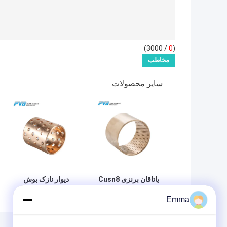
/ 3000)
0
(
سایر محصولات
یاتاقان برنزی Cusn8
دیوار نازک بوش
با دیوار نازک پیچیده
برنزی پیچیده شده
Emma
شده با جیب های
CuSn8P0.3 روغن
روغن
کاری شده با سوراخ
های روغن