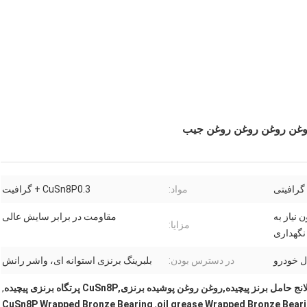
گرافیتی
مواد:
CuSn8P0.3 + گرافیت
نیاز به
مقاومت در برابر سایش عالی
مزایا:
 نگهداری
ال خودرو
در دسترس بودن:
بلبرینگ برنزی استوانه ای، واشر رانش
نج حامل برنز پیچیده,روغن روغن پوشیده برنزی,CuSn8P پرتگاه برنزی پیچیده
,
CuSn8P Wrapped Bronze Bearing
,
oil grease Wrapped Bronze Bear