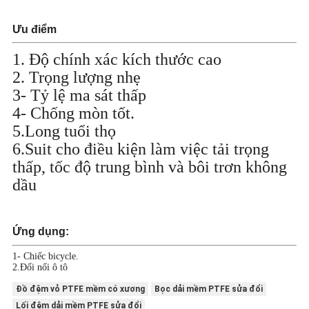
SƠ
Ưu điểm
ĐỒ
1. Độ chính xác kích thước cao
TRANG
2. Trọng lượng nhẹ
3- Tỷ lệ ma sát thấp
WEB
4- Chống mòn tốt.
5.Long tuổi thọ
PRIVACY
6.Suit cho điều kiện làm việc tải trọng
thấp, tốc độ trung bình và bôi trơn không
POLICY
dầu
Ứng dụng:
1- Chiếc bicycle.
2.Đối nối ô tô
Đồ đệm vỏ PTFE mềm có xương
Bọc dải mềm PTFE sửa đổi
Lối đệm dải mềm PTFE sửa đổi