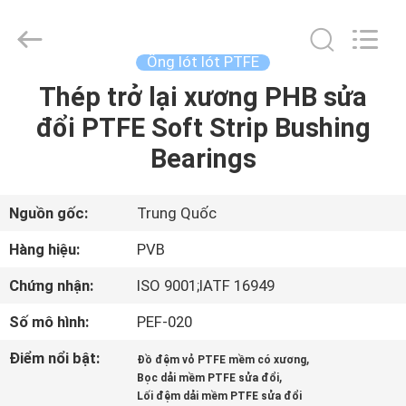
2026
Jiashan
PVB
Sliding
Bearing
Ống lót lót PTFE
Co.,Ltd.
All
Thép trở lại xương PHB sửa
NHÀ
Rights
Reserved.
đổi PTFE Soft Strip Bushing
SẢN
Bearings
PHẨM
Nguồn gốc:
Trung Quốc
VIDEO
Hàng hiệu:
PVB
Chứng nhận:
ISO 9001;IATF 16949
TRÌNH
Số mô hình:
PEF-020
DIỄN
VR
Điểm nổi bật:
,
Đồ đệm vỏ PTFE mềm có xương
,
Bọc dải mềm PTFE sửa đổi
Lối đệm dải mềm PTFE sửa đổi