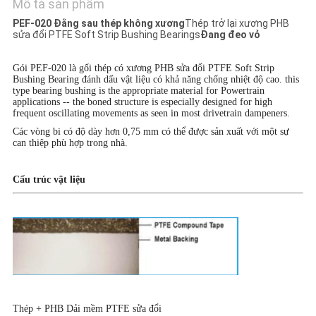
LƯỢNG
Mô tả sản phẩm
PEF-020 Đằng sau thép không xương
Thép trở lại xương PHB
sửa đổi PTFE Soft Strip Bushing Bearings
Đang đeo vỏ
LIÊN
HỆ
Gói PEF-020 là gối thép có xương PHB sửa đổi PTFE Soft Strip
Bushing Bearing đánh dấu vật liệu có khả năng chống nhiệt độ cao. this
VỚI
type bearing bushing is the appropriate material for Powertrain
applications -- the boned structure is especially designed for high
CHÚNG
frequent oscillating movements as seen in most drivetrain dampeners.
Các vòng bi có độ dày hơn 0,75 mm có thể được sản xuất với một sự
TÔI
can thiệp phù hợp trong nhà.
Cấu trúc vật liệu
TIN
TỨC
CÁC
VỤ
ÁN
Thép + PHB Dải mềm PTFE sửa đổi