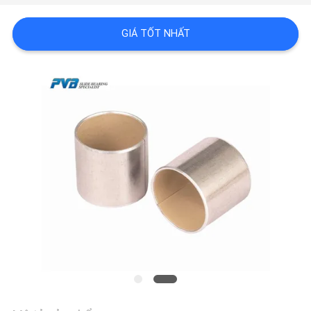
VỀ
CHÚNG
GIÁ TỐT NHẤT
TÔI
CHUYẾN
THAM
QUAN
NHÀ
MÁY
KIỂM
SOÁT
CHẤT