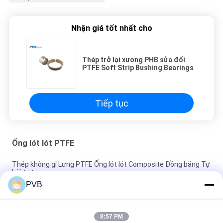
Nhận giá tốt nhất cho
Thép trở lại xương PHB sửa đổi
PTFE Soft Strip Bushing Bearings
Tiếp tục
Ống lót lót PTFE
Thép không gỉ Lưng PTFE Ống lót lót Composite Đồng bằng Tự
bôi trơn
PVB
Ống lót bằng thép không gỉ PTFE phun hỗn hợp DIN 1494 Vòng
bi tay áo tự bôi trơn
8:57 PM
Thép trở lại bằng thép PTFE lót Máy bơm bánh răng Hydrualic