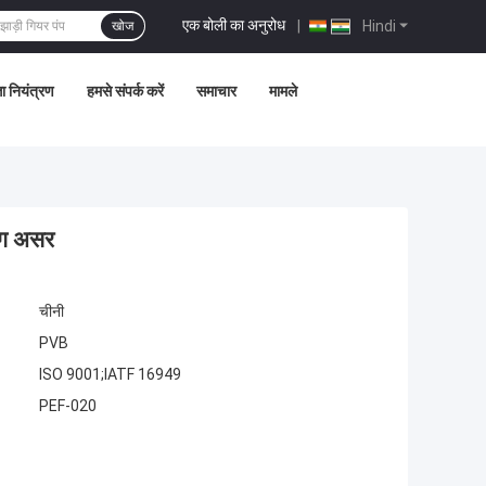
एक बोली का अनुरोध
|
Hindi
खोज
ता नियंत्रण
हमसे संपर्क करें
समाचार
मामले
िंग असर
चीनी
PVB
ISO 9001;IATF 16949
PEF-020