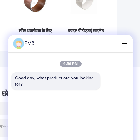
शॉक अवशोषक के लिए
व्हाइट पीटीएफई लाइनेड
स्टील बैक पीटीएफई
बुशिंग स्टील बैक
PVB
र
लाइन बियरिंग्स पॉलिमर
कम्पोजिट प्लेन बुशिंग
समग्र सादा असर
6:56 PM
Good day, what product are you looking 
for?
 छोड़ दो