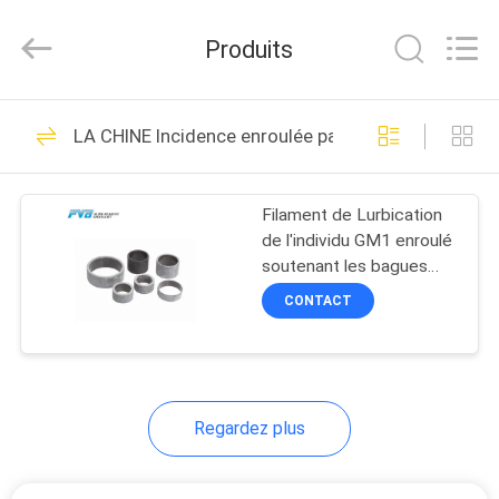
2026
Jiashan
PVB
Produits
Sliding
Bearing
Co.,Ltd.
All
Rights
À
10
Reserved.
LA CHINE Incidence enroulée par filament
LA
Incidence en bronze
MAISON
solide
Filament de Lurbication
de l'individu GM1 enroulé
PRODUITS
soutenant les bagues
composées de blessure
CONTACT
de filament de PTFE
VIDÉOS
10
Incidence en bronze
LE
Regardez plus
SPECTACLE
de graphite
VR