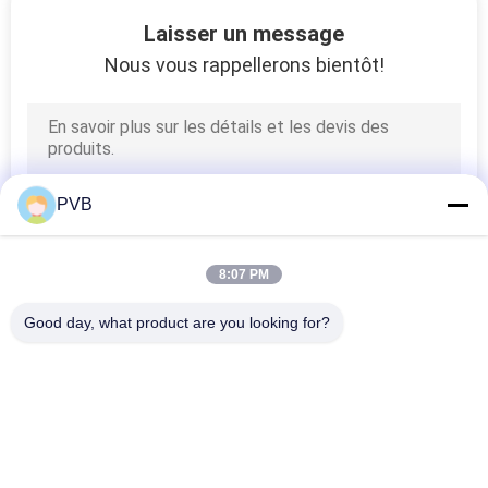
Laisser un message
À
Nous vous rappellerons bientôt!
PROPOS
10
DE
Incidence en bronze
NOUS
enveloppée
PVB
VISITE
DE
8:07 PM
L'USINE
Good day, what product are you looking for?
14
Catégories populaires
Tous
PTFE a rayé la
CONTRÔLE
DE
bague
Incidence En Bronze 
Incidence En Bronze 
LA
Solide
De Graphite