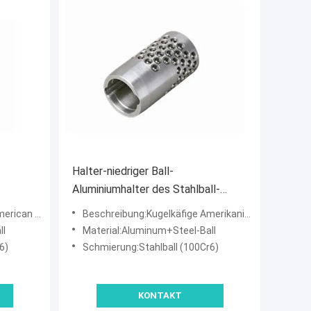
Halter-niedriger Ball-
Aluminiumhalter des Stahlball-
100Cr6, der amerikanische Zoll-Art
an Type A
Beschreibung:Kugelkäfige Amerikanischer Zoll Typ B
B trägt
ll
Material:Aluminum+Steel-Ball
6)
Schmierung:Stahlball (100Cr6)
KONTAKT