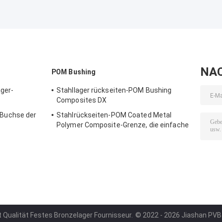
NA
POM Bushing
ager-
Stahllager rückseiten-POM Bushing
Composites DX
Buchse der
Stahlrückseiten-POM Coated Metal
Polymer Composite-Grenze, die einfache
Buchse schmiert
t Qualität Festes Bronzelager Fournisseur.
© 2022 - 2026 Jiashan PVB S