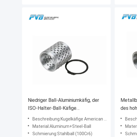
Niedriger Ball-Aluminiumkäfig, der
Metallb
ISO-Halter-Ball-Käfige
des hoh
amerikanisches C trägt
Kugella
Beschreibung:Kugelkäfige American Type C
Beschr
Material:Aluminum+Steel-Ball
Mater
Schmierung:Stahlball (100Cr6)
Schmi