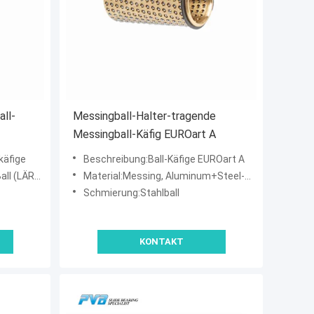
ll-
Messingball-Halter-tragende
Messingball-Käfig EUROart A
käfige
Beschreibung:Ball-Käfige EUROart A
ÄRM 5401)
Material:Messing, Aluminum+Steel-Ball
Schmierung:Stahlball
KONTAKT