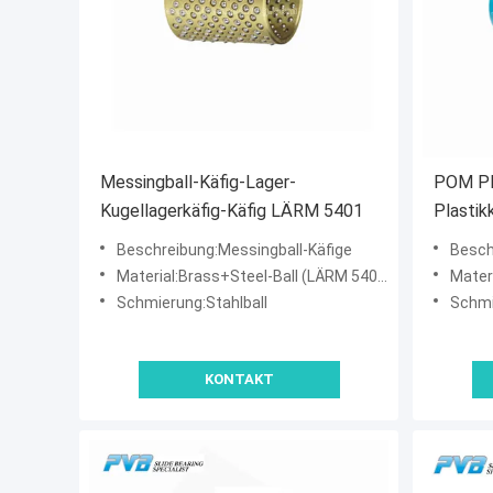
Messingball-Käfig-Lager-
POM Pla
Kugellagerkäfig-Käfig LÄRM 5401
Plastik
Beschreibung:Messingball-Käfige
Besch
Material:Brass+Steel-Ball (LÄRM 5401)
Mater
Schmierung:Stahlball
Schmi
KONTAKT