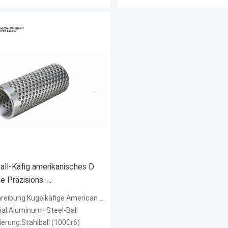
all-Käfig amerikanisches D
e Präzisions-
gerkäfig-Käfig-100Cr6
eibung:Kugelkäfige American Type D
ial:Aluminum+Steel-Ball
erung:Stahlball (100Cr6)