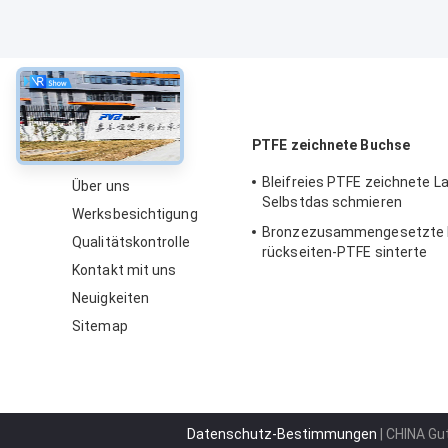
über
PTFE zeichnete Buchse
Bleifreies PTFE zeichnete L
Über uns
Selbstdas schmieren
Werksbesichtigung
Bronzezusammengesetzte 
Qualitätskontrolle
rückseiten-PTFE sinterte
Kontakt mit uns
Neuigkeiten
Sitemap
Datenschutz-Bestimmungen
| CHINA Gu