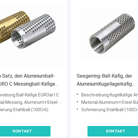
 Satz, den Aluminiumball-
Seegerring-Ball-Käfig, der
URO C Messingball-Käfige
AluminiumKugellagerkäfig
IBEN
amerikanisches A trägt
reibung:Ball-Käfige EUROart C
Beschreibung:Kugelkäfige Americ
al:Messing, Aluminum+Steel-Ball
Material:Aluminum+Steel-Ba
erung:Stahlball (100Cr6)
Schmierung:Stahlball (100Cr
KONTAKT
KONTAKT