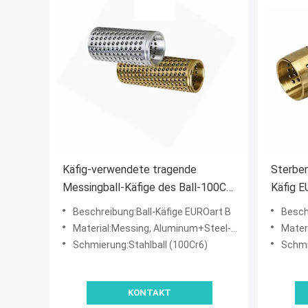
Käfig-verwendete tragende
Sterben
Messingball-Käfige des Ball-100Cr6
Käfig E
EUROart B Werkzeug-Industrie
SCHRE
Beschreibung:Ball-Käfige EUROart B
Besch
Material:Messing, Aluminum+Steel-Ball
Materi
Schmierung:Stahlball (100Cr6)
Schmi
KONTAKT