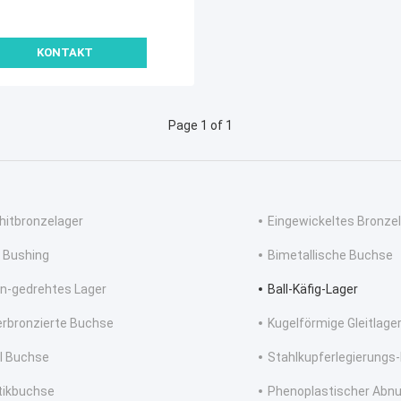
KONTAKT
Page 1 of 1
hitbronzelager
Eingewickeltes Bronze
 Bushing
Bimetallische Buchse
n-gedrehtes Lager
Ball-Käfig-Lager
erbronzierte Buchse
Kugelförmige Gleitlage
l Buchse
Stahlkupferlegierungs
tikbuchse
Phenoplastischer Abn