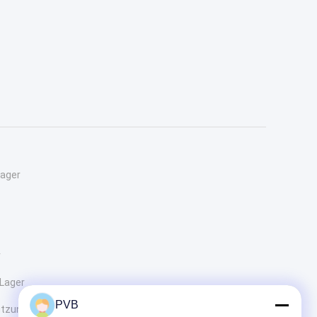
lager
r
-Lager
PVB
utzungs-Ring