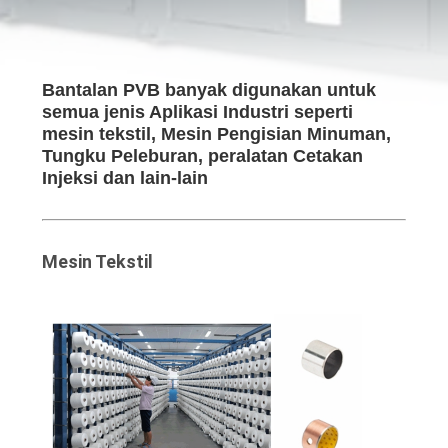
TUR
PABRIK
Bantalan PVB banyak digunakan untuk
semua jenis Aplikasi Industri seperti
mesin tekstil, Mesin Pengisian Minuman,
KONTROL
Tungku Peleburan, peralatan Cetakan
KUALITAS
Injeksi dan lain-lain
HUBUNGI
Mesin Tekstil
KAMI
BERITA
KASUS-
KASUS