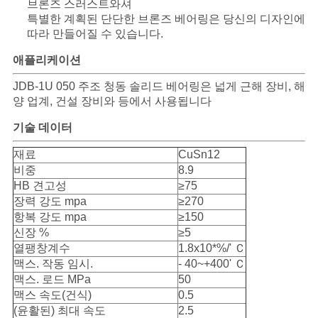
락
브론즈 스러스트와셔
특별한 계획된 단단한 브론즈 베어링은 당신의 디자인에
따라 만들어질 수 있습니다.
뉴
애플리케이션
스
JDB-1U 050 주조 청동 솔리드 베어링은 넓게 근해 장비, 해
양 업계, 건설 장비와 등에서 사용됩니다
사
기술 데이터
재료
CuSn12
건
비중
8.9
HB 견고성
≥75
장력 강도 mpa
≥270
사
항복 강도 mpa
≥150
신장 %
≥5
이
열팽창계수
1.8x10*%/' Ｃ
트
맥스. 작동 임시.
- 40~+400' Ｃ
맥스. 로드 MPa
50
맵
맥스 속도(건식)
0.5
(윤활된) 최대 속도
2.5