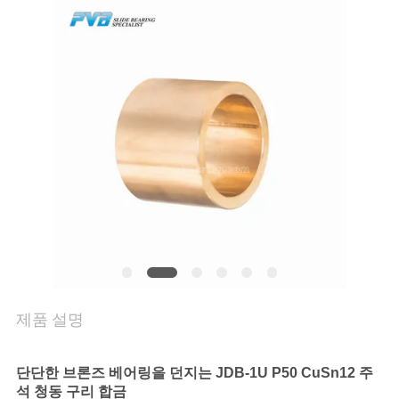
쇼
우
리
에
관
한
것
공
제품 설명
장
단단한 브론즈 베어링을 던지는 JDB-1U P50 CuSn12 주
투
석 청동 구리 합금