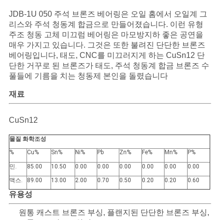
어
JDB-1U 050 주석 브론즈 베어링은 오일 홈에서 오일계 그
리스와 주석 청동계 합금으로 만들어졌습니다. 이런 유형
주조 청동 고체 미끄럼 베어링은 마모방지하 좋은 공연을
매우 가지고 있습니다. 그것은 또한 불려진 단단한 브론즈
품
베어링입니다, 태도, CNC를 미끄러지게 하는 CuSn12 단
단한 거꾸로 된 브론즈가 태도, 주석 청동계 합금 브론즈 수
질
풀들에 기름을 치는 청동제 본인을 돌렸습니다
관
재료
리
CuSn12
물질 화학조성
저
%
Cu%
Sn%
Ni%
Pb
Zn%
Fe%
Mn%
P%
희
민.
85.00
10.50
0.00
0.00
0.00
0.00
0.00
0.00
와
맥스.
89.00
13.00
2.00
0.70
0.50
0.20
0.20
0.60
유용성
연
원통 캐스트 브론즈 부싱, 플랜지된 단단한 브론즈 부싱,