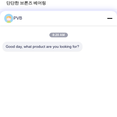
단단한 브론즈 베어링
놋쇠 슬리브 부싱을 지니는 고강도 단단한 브론즈
PVB
특수 고경도 고인장 청동 부싱 오일 윤활 황동 베어링 부싱 JDB-1U
P10S
8:20 AM
CuAl10Ni5Fe5를 지니는 니켈 알루미늄 단단한 브론즈
Good day, what product are you looking for?
모든
단단한 브론즈 베어
그라파이트 브론즈 
링
베어링
래핑한 브론즈 베어
PTFE는 무성하게 나 
링
늘어섰습니다
POM 부싱
바이메탈 부싱