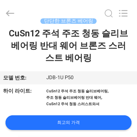
Copyright
©
2022
-
2026
단단한 브론즈 베어링
Jiashan
PVB
Sliding
CuSn12 주석 주조 청동 슬리브
집
Bearing
Co.,Ltd.
All
베어링 반대 웨어 브론즈 스러
Rights
Reserved.
제
스트 베어링
품
JDB-1U P50
모델 번호:
비
,
하이 라이트:
CuSn12 주석 주조 청동 슬리브베어링
,
디
주조 청동 슬리브베어링 반대 웨어
CuSn12 주석 청동 스러스트와셔
오
최고의 가격
VR