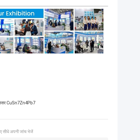
य असर CuSn7Zn4Pb7
ए सीधे अपनी जांच भेजें