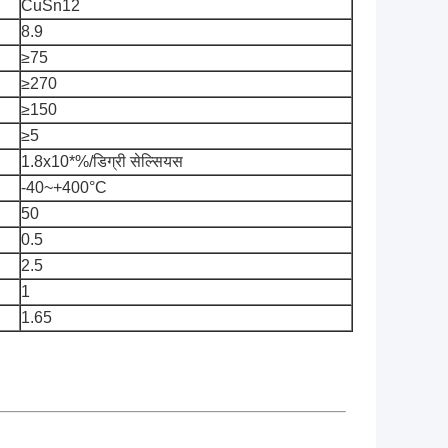
CuSn12
8.9
≥75
≥270
≥150
≥5
1.8x10*%/डिग्री सेल्सियस
-40~+400°C
50
0.5
2.5
1
1.65