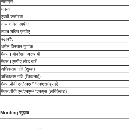
सामग्री
घनत्व
एचबी कठोरता
तन्य शक्ति एमपीए
उपज शक्ति एमपीए
बढ़ाव%
थर्मल विस्तार गुणांक
मैक्स।ऑपरेशन अस्थायी।
मैक्स।एमपीए लोड करें
अधिकतम गति (शुष्क)
अधिकतम गति (चिकनाई)
मैक्स.पीवी एन/एमएम² *एम/एस(ड्राई)
मैक्स.पीवी एन/एमएम² *एम/एस (लर्बिकेटेड)
Mouting सुझाव