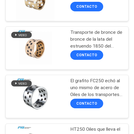
NOSOTROS
CONTACTO
8
NOTICIAS
Transporte de bronce de
POM Bushing
bronce de la lata del
CASOS
estruendo 1850 del
grafito que lleva CuSn12
DE
CONTACTO
para el sector de la
TRABAJO
construcción
El grafito FC250 echó al
11
MAPA
uno mismo de acero de
Oiles de los transportes
DEL
Buje bimetálico
que lubricaba los
CONTACTO
SITIO
cojinetes lisos
PRIVACY
HT250 Oiles que lleva el