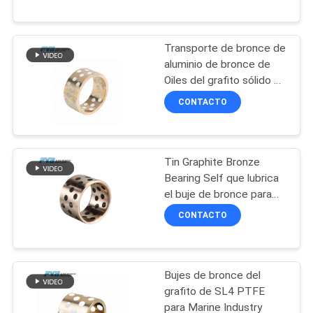
SOBRE
transporte de bronce
NOSOTROS
Transporte de bronce de
10
aluminio de bronce de
RECORRIDO
Oiles del grafito sólido de
Transporte de
los lubricantes que lleva
POR
CONTACTO
bronce envuelto
para Marine Industry
LA
FÁBRICA
Tin Graphite Bronze
Bearing Self que lubrica
CONTROL
el buje de bronce para
14
Crane Parts
DE
CONTACTO
CALIDAD
PTFE alineó el buje
Bujes de bronce del
CONTACTA
grafito de SL4 PTFE
CON
para Marine Industry