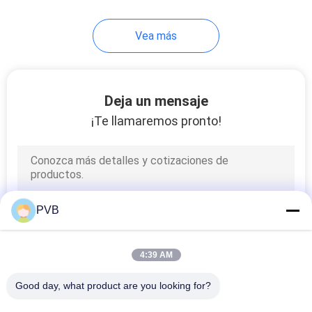
10
Vea más
Transporte de la
jaula de bola
Deja un mensaje
¡Te llamaremos pronto!
3
Buje de bronce
PVB
sinterizado
4:39 AM
Good day, what product are you looking for?
Todos