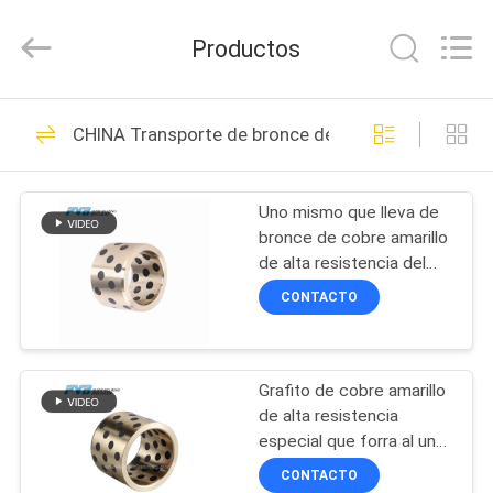
Jiashan
PVB
Sliding
Productos
Bearing
Co.,Ltd.
All
Rights
EN
Reserved.
10
CHINA Transporte de bronce del grafito
CASA
Transporte de
bronce sólido
Uno mismo que lleva de
PRODUCTOS
bronce de cobre amarillo
de alta resistencia del
LOS
grafito que lubrica el
CONTACTO
transporte
VÍDEOS
10
Transporte de
Grafito de cobre amarillo
ESPECTÁCULO
de alta resistencia
VR
bronce del grafito
especial que forra al uno
mismo de cobre amarillo
CONTACTO
de Oiles que lubrica el