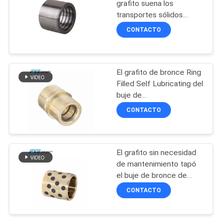
POLICY
grafito suena los
transportes sólidos
14
tapados del lubricante
CONTACTO
del uno mismo del arrabio
Placa de bronce
tapada grafito del
El grafito de bronce Ring
desgaste
Filled Self Lubricating del
buje de
CuZn25Al6Fe3Mn3
CONTACTO
Oilless utilizó industria del
molde
1
Transporte herido
El grafito sin necesidad
de mantenimiento tapó
filamento
el buje de bronce de
Oilless de los bujes para
CONTACTO
la industria del molde