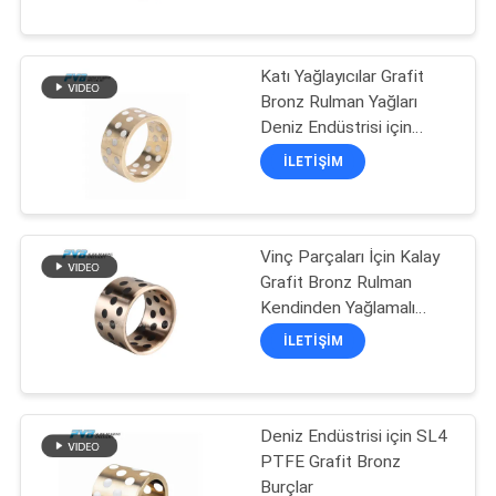
FABRIKA
Katı Yağlayıcılar Grafit
TURU
10
Bronz Rulman Yağları
Deniz Endüstrisi için
KALITE
Alüminyum Bronz Rulman
Sarılı Bronz Rulman
İLETIŞIM
KONTROLÜ
Vinç Parçaları İçin Kalay
BIZIMLE
Grafit Bronz Rulman
İLETIŞIM
Kendinden Yağlamalı
14
Bronz Burç
İLETIŞIM
HABERLER
PTFE Kaplı Burç
Deniz Endüstrisi için SL4
DAVALAR
PTFE Grafit Bronz
Burçlar