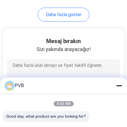
10
Daha fazla göster
Bilyalı Kafes Rulman
Mesaj bırakın
Sizi yakında arayacağız!
3
Sinterlenmiş Bronz
PVB
Burç
6:33 AM
Good day, what product are you looking for?
Tüm