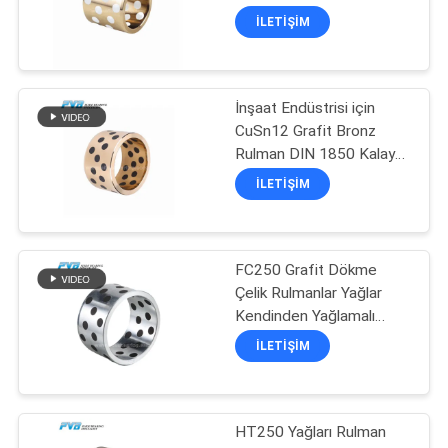
SITE
İLETIŞIM
HARITASI
8
İnşaat Endüstrisi için
PRIVACY
POM Burç
CuSn12 Grafit Bronz
POLICY
Rulman DIN 1850 Kalay
Bronz Rulman
İLETIŞIM
FC250 Grafit Dökme
11
Çelik Rulmanlar Yağlar
Kendinden Yağlamalı
Bimetal Burç
Kovanlı Rulmanlar
İLETIŞIM
HT250 Yağları Rulman