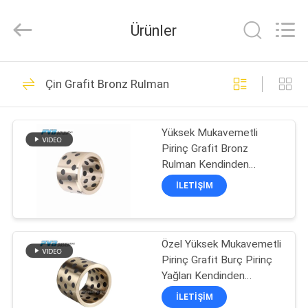
Jiashan
PVB
Sliding
Ürünler
Bearing
Co.,Ltd.
All
Rights
Reserved.
EVDE
10
Çin Grafit Bronz Rulman
Katı Bronz Rulman
ÜRÜN
Yüksek Mukavemetli
Pirinç Grafit Bronz
VIDEOLAR
Rulman Kendinden
Yağlamalı Rulman
İLETIŞIM
VR
10
GÖSTERISI
Özel Yüksek Mukavemetli
Grafit Bronz Rulman
Pirinç Grafit Burç Pirinç
BIZIM
Yağları Kendinden
HAKKIMIZDA
Yağlamalı Bronz Rulman
İLETIŞIM