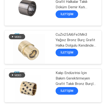
Grafit Halkalar Takılı
Döküm Demir Katı
14
Kendinden Yağlamalı
İLETIŞIM
Rulmanlar
Grafit Takmalı Bronz
Aşınma Plakası
CuZn25Al6Fe3Mn3
Yağsız Bronz Burç Grafit
Halka Dolgulu Kendinden
Yağlamalı Kullanılmış Kalıp
İLETIŞIM
Sanayi
1
Kalıp Endüstrisi İçin
Filament Yara Yatağı
Bakım Gerektirmeyen
Grafit Takılı Bronz Burçlar
Yağsız Burç
İLETIŞIM