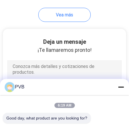
10
Vea más
Transporte de la
jaula de bola
Deja un mensaje
¡Te llamaremos pronto!
3
Buje de bronce
PVB
sinterizado
6:19 AM
Good day, what product are you looking for?
Todos