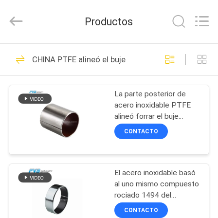
Jiashan
PVB
Sliding
Productos
Bearing
Co.,Ltd.
All
Rights
EN
Reserved.
10
CHINA PTFE alineó el buje
CASA
Transporte de
bronce sólido
La parte posterior de
PRODUCTOS
acero inoxidable PTFE
alineó forrar el buje
LOS
lubricado uno mismo
CONTACTO
llano compuesto
VÍDEOS
10
Transporte de
El acero inoxidable basó
ESPECTÁCULO
al uno mismo compuesto
VR
bronce del grafito
rociado 1494 del
estruendo del buje de
CONTACTO
PTFE que lubricaba los