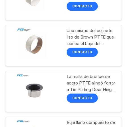
NOSOTROS
CONTACTO
8
NOTICIAS
Uno mismo del cojinete
POM Bushing
liso de Brown PTFE que
CASOS
lubrica el buje del
polímero del metal
DE
CONTACTO
TRABAJO
La malla de bronce de
11
MAPA
acero PTFE alineó forrar
a Tin Plating Door Hinge
DEL
Buje bimetálico
Bushing
CONTACTO
SITIO
PRIVACY
Buje llano compuesto de