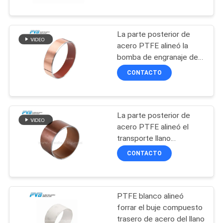
SOBRE
cojinetes lisos
NOSOTROS
La parte posterior de
10
acero PTFE alineó la
RECORRIDO
bomba de engranaje de
Transporte de
Hydrualic que forraba el
POR
CONTACTO
bronce envuelto
transporte llano
LA
compuesto
FÁBRICA
La parte posterior de
acero PTFE alineó el
CONTROL
transporte llano
14
compuesto del polímero
DE
CONTACTO
de los transportes para
CALIDAD
el amortiguador de
PTFE alineó el buje
choque
PTFE blanco alineó
CONTACTA
forrar el buje compuesto
CON
trasero de acero del llano