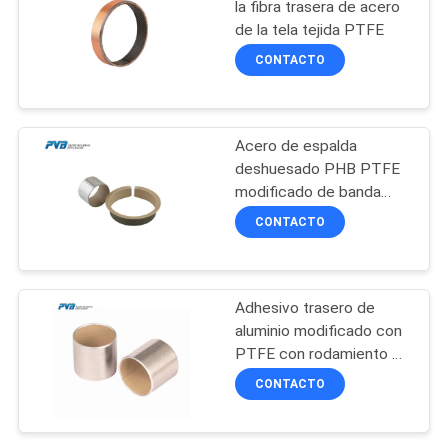
POLICY
la fibra trasera de acero
de la tela tejida PTFE
14
CONTACTO
Placa de bronce
tapada grafito del
Acero de espalda
desgaste
deshuesado PHB PTFE
modificado de banda
blanda de rodamiento de
CONTACTO
bujes
1
Transporte herido
Adhesivo trasero de
aluminio modificado con
filamento
PTFE con rodamiento de
lubricante sólido
CONTACTO